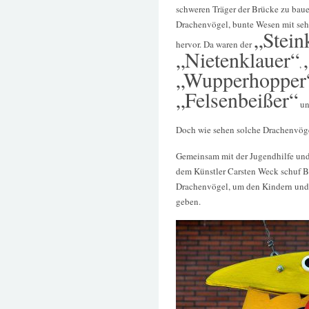
schweren Träger der Brücke zu bau
Drachenvögel, bunte Wesen mit seh
„Stein
hervor. Da waren der
„Nietenklauer“
,
„Wupperhopper
„Felsenbeißer“
un
Doch wie sehen solche Drachenvög
Gemeinsam mit der Jugendhilfe und
dem Künstler Carsten Weck schuf B
Drachenvögel, um den Kindern und 
geben.