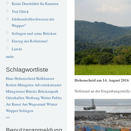
Keine Durchfahrt für Kanuten
Viel Glück
Jahrhunderthochwasser der
Wupper?
Solingen und seine Brücken
Einzug der Rollatoren!
Lurchi
mehr
Schlagwortliste
Haus Hohenscheid
Balkhauser
Hohenscheid am 14. August 2016
Kotten
Müngsten
Adventskalender
Stillstand an der Eingrabungsstelle:
Müngstener Brücke
Brückenpark
Güterhallen
Werbung
Wetter
Public
Art
Kunst
Am Wegesrand
Winter
Wupper
Solingen
>>
Benutzeranmeldung