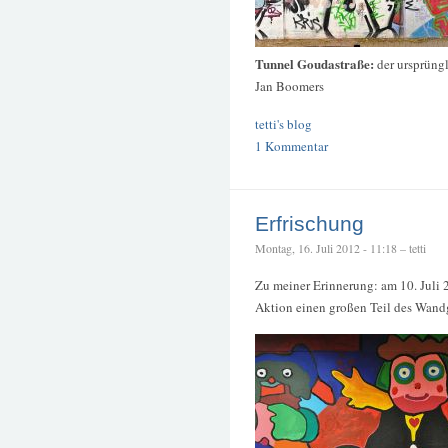
Tunnel Goudastraße:
der ursprüngl
Jan Boomers
tetti's blog
1 Kommentar
Erfrischung
Montag, 16. Juli 2012 - 11:18 – tetti
Zu meiner Erinnerung: am 10. Juli
Aktion einen großen Teil des Wandg