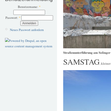
Benutzername:
*
Passwort:
*
Neues Passwort anfordern
Straßenunterführung am Solinger
SAMSTAG
, kleine