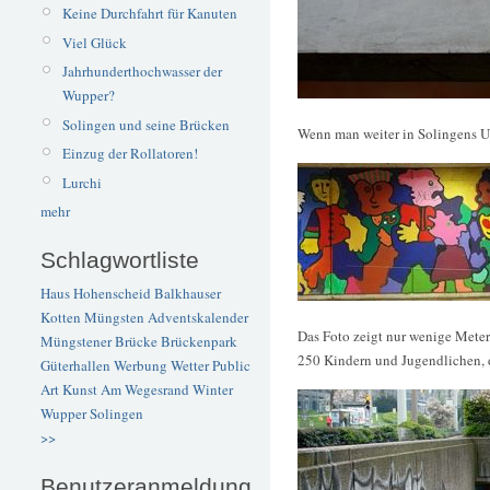
Keine Durchfahrt für Kanuten
Viel Glück
Jahrhunderthochwasser der
Wupper?
Solingen und seine Brücken
Wenn man weiter in Solingens Un
Einzug der Rollatoren!
Lurchi
mehr
Schlagwortliste
Haus Hohenscheid
Balkhauser
Kotten
Müngsten
Adventskalender
Das Foto zeigt nur wenige Mete
Müngstener Brücke
Brückenpark
250 Kindern und Jugendlichen, 
Güterhallen
Werbung
Wetter
Public
Art
Kunst
Am Wegesrand
Winter
Wupper
Solingen
>>
Benutzeranmeldung