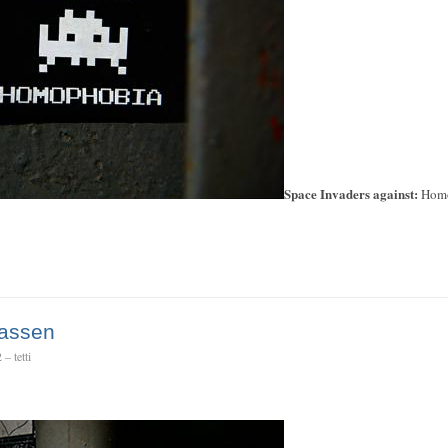
Space Invaders against:
Hom
hassen
– tetti