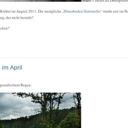
Döner?:
Hitler als Drehspießb
fkleber im August 2011. Die unsägliche „
Dönerbuden
-
Terrorzelle
“ wurde erst im 
g, der nicht besteht?
ücken?
im April
 sporadischem Regen: