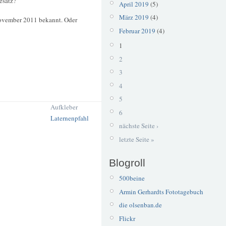
esatz?
April 2019
(5)
März 2019
(4)
November 2011 bekannt. Oder
Februar 2019
(4)
1
2
3
4
5
Aufkleber
6
Laternenpfahl
nächste Seite ›
letzte Seite »
Blogroll
500beine
Armin Gerhardts Fototagebuch
die olsenban.de
Flickr