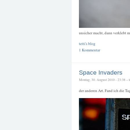
unsicher macht, dann verklebt m
tetti's blog
1 Kommentar
Space Invaders
Montag, 30. August 2010 - 23:38 – te
der anderen Art. Fand ich die T