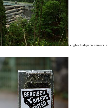
Sengbachtalsperrenmauer:
z