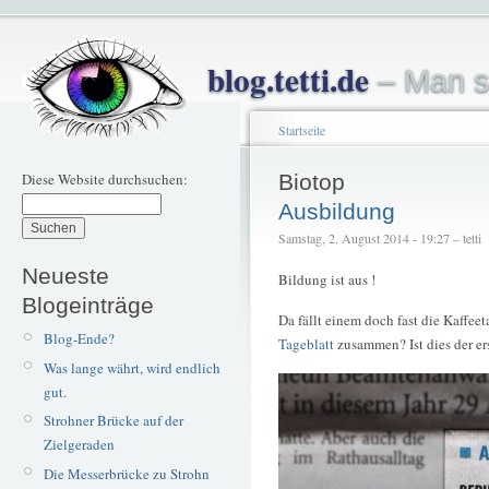
blog.tetti.de
– Man s
Startseite
Diese Website durchsuchen:
Biotop
Ausbildung
Samstag, 2. August 2014 - 19:27 – tetti
Neueste
Bildung ist aus !
Blogeinträge
Da fällt einem doch fast die Kaffee
Blog-Ende?
Tageblatt
zusammen? Ist dies der er
Was lange währt, wird endlich
gut.
Strohner Brücke auf der
Zielgeraden
Die Messerbrücke zu Strohn