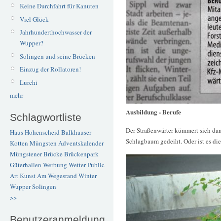
Keine Durchfahrt für Kanuten
Viel Glück
Jahrhunderthochwasser der
Wupper?
Solingen und seine Brücken
Einzug der Rollatoren!
Lurchi
mehr
Ausbildung - Berufe
Schlagwortliste
Der Straßenwärter kümmert sich dan
Haus Hohenscheid
Balkhauser
Schlagbaum gedeiht. Oder ist es die
Kotten
Müngsten
Adventskalender
Müngstener Brücke
Brückenpark
Güterhallen
Werbung
Wetter
Public
Art
Kunst
Am Wegesrand
Winter
Wupper
Solingen
>>
Benutzeranmeldung