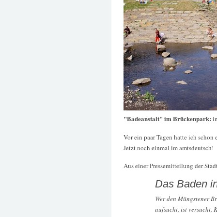
"Badeanstalt" im Brückenpark:
i
Vor ein paar Tagen hatte ich schon
Jetzt noch einmal im amtsdeutsch!
Aus einer Pressemitteilung der Sta
Das Baden in
Wer den Müngstener Br
aufsucht, ist versucht