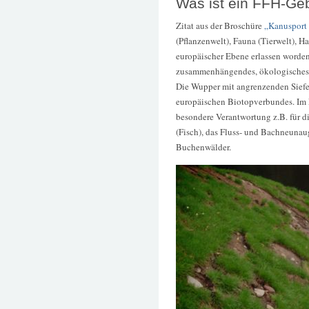
Was ist ein FFH-Ge
Zitat aus der Broschüre
„Kanusport
(Pflanzenwelt), Fauna (Tierwelt), H
europäischer Ebene erlassen worden
zusammenhängendes, ökologisches 
Die Wupper mit angrenzenden Siefe
europäischen Biotopverbundes. Im
besondere Verantwortung z.B. für d
(Fisch), das Fluss- und Bachneuna
Buchenwälder.