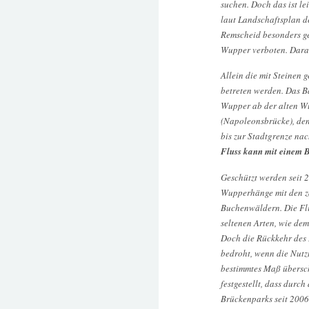
suchen. Doch das ist le
laut Landschaftsplan d
Remscheid besonders ge
Wupper verboten. Darau
Allein die mit Steinen 
betreten werden. Das Ba
Wupper ab der alten 
(Napoleonsbrücke), den
bis zur Stadtgrenze na
Fluss kann mit einem 
Geschützt werden seit 
Wupperhänge mit den z
Buchenwäldern. Die Fli
seltenen Arten, wie de
Doch die Rückkehr des L
bedroht, wenn die Nutz
bestimmtes Maß übersch
festgestellt, dass durch
Brückenparks seit 2006