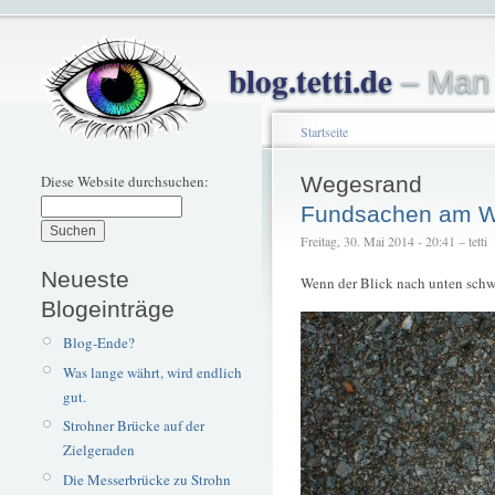
blog.tetti.de
– Man 
Startseite
Diese Website durchsuchen:
Wegesrand
Fundsachen am 
Freitag, 30. Mai 2014 - 20:41 – tetti
Neueste
Wenn der Blick nach unten schwei
Blogeinträge
Blog-Ende?
Was lange währt, wird endlich
gut.
Strohner Brücke auf der
Zielgeraden
Die Messerbrücke zu Strohn