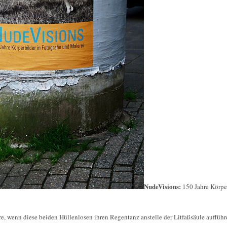
NudeVisions:
150 Jahre Körper
wäre, wenn diese beiden Hüllenlosen ihren Regentanz anstelle der Litfaßsäule auffüh