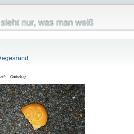
sieht nur, was man weiß
Wegesrand
ft ... Grübeltag !