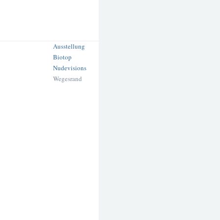
Ausstellung
Biotop
Nudevisions
Wegesrand