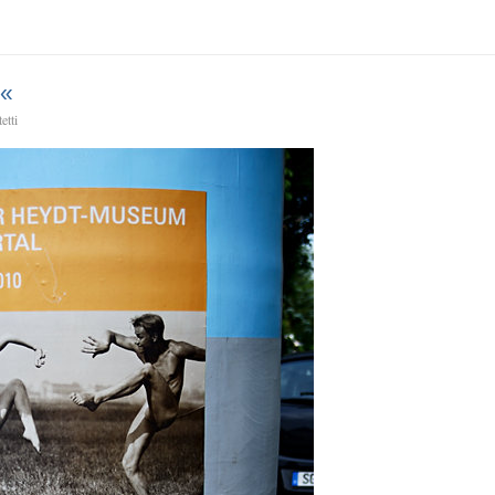
t«
etti