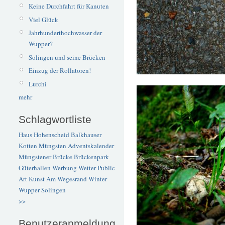
Keine Durchfahrt für Kanuten
Viel Glück
Jahrhunderthochwasser der
Wupper?
Solingen und seine Brücken
Einzug der Rollatoren!
Lurchi
mehr
Schlagwortliste
Haus Hohenscheid
Balkhauser
Kotten
Müngsten
Adventskalender
Müngstener Brücke
Brückenpark
Güterhallen
Werbung
Wetter
Public
Art
Kunst
Am Wegesrand
Winter
Wupper
Solingen
>>
Benutzeranmeldung