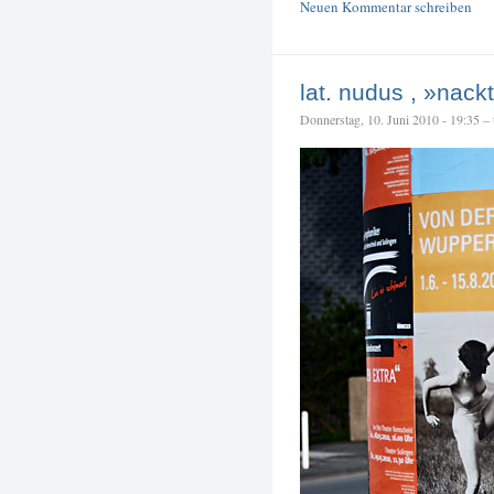
Neuen Kommentar schreiben
lat. nudus , »nack
Donnerstag, 10. Juni 2010 - 19:35 – t