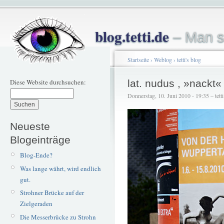
blog.tetti.de
– Man s
Startseite
›
Weblog
›
tetti's blog
Diese Website durchsuchen:
lat. nudus , »nackt«
Donnerstag, 10. Juni 2010 - 19:35 – tetti
Neueste
Blogeinträge
Blog-Ende?
Was lange währt, wird endlich
gut.
Strohner Brücke auf der
Zielgeraden
Die Messerbrücke zu Strohn