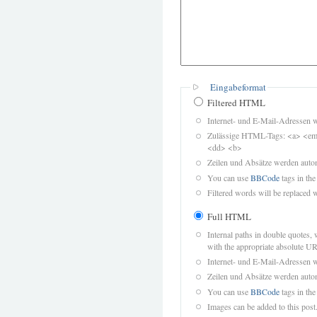
Eingabeformat
Filtered HTML
Internet- und E-Mail-Adressen 
Zulässige HTML-Tags: <a> <em>
<dd> <b>
Zeilen und Absätze werden autom
You can use
BBCode
tags in the
Filtered words will be replaced w
Full HTML
Internal paths in double quotes, 
with the appropriate absolute URL
Internet- und E-Mail-Adressen 
Zeilen und Absätze werden autom
You can use
BBCode
tags in the
Images can be added to this post