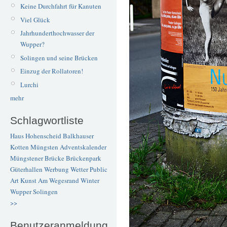
Keine Durchfahrt für Kanuten
Viel Glück
Jahrhunderthochwasser der
Wupper?
Solingen und seine Brücken
Einzug der Rollatoren!
Lurchi
mehr
Schlagwortliste
Haus Hohenscheid
Balkhauser
Kotten
Müngsten
Adventskalender
Müngstener Brücke
Brückenpark
Güterhallen
Werbung
Wetter
Public
Art
Kunst
Am Wegesrand
Winter
Wupper
Solingen
>>
Benutzeranmeldung