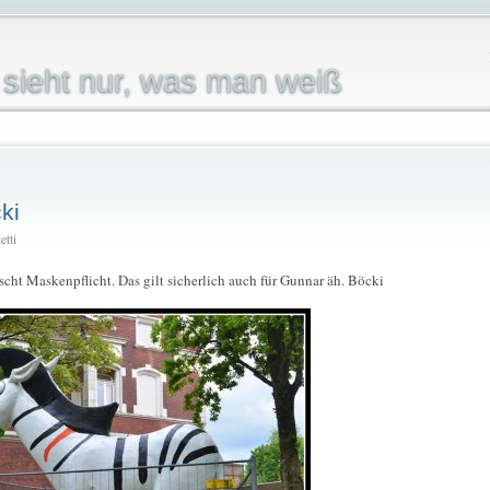
sieht nur, was man weiß
ki
etti
cht Maskenpflicht. Das gilt sicherlich auch für Gunnar äh. Böcki