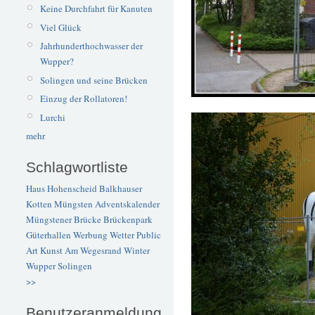
Keine Durchfahrt für Kanuten
Viel Glück
Jahrhunderthochwasser der
Wupper?
Solingen und seine Brücken
Einzug der Rollatoren!
Lurchi
mehr
Schlagwortliste
Haus Hohenscheid
Balkhauser
Kotten
Müngsten
Adventskalender
Müngstener Brücke
Brückenpark
Güterhallen
Werbung
Wetter
Public
Art
Kunst
Am Wegesrand
Winter
Wupper
Solingen
>>
Benutzeranmeldung