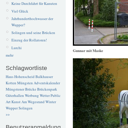
Keine Durchfahrt für Kanuten
Viel Glück
Jahrhunderthochwasser der
Wupper?
Solingen und seine Brücken
Einzug der Rollatoren!
Lurchi
Gunnar mit Maske
mehr
Schlagwortliste
Haus Hohenscheid
Balkhauser
Kotten
Müngsten
Adventskalender
Müngstener Brücke
Brückenpark
Güterhallen
Werbung
Wetter
Public
Art
Kunst
Am Wegesrand
Winter
Wupper
Solingen
>>
Benutzeranmeldung