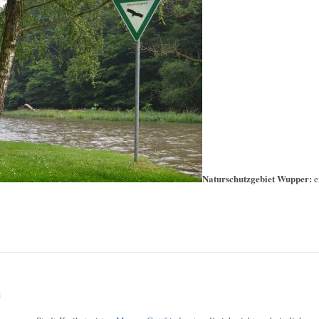
Naturschutzgebiet Wupper:
e
i