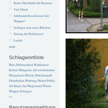
Keine Durchfahrt für Kanuten
Viel Glück
Jahrhunderthochwasser der
Wupper?
Solingen und seine Brücken
Einzug der Rollatoren!
Lurchi
mehr
Schlagwortliste
Haus Hohenscheid
Balkhauser
Kotten
Müngsten
Adventskalender
Müngstener Brücke
Brückenpark
Güterhallen
Werbung
Wetter
Public
Art
Kunst
Am Wegesrand
Winter
Wupper
Solingen
>>
Benutzeranmeldung