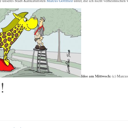
e unseres Stadt-Karikaturisten
Marcus Gottfried
unter, die ich nicht verheimlichen w
Idee am Mittwoch:
(c) Marcus
!