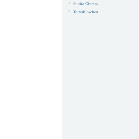
Studio Glumm
Totterbloschen