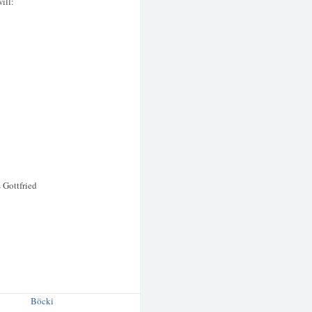
ill:
 Gottfried
Böcki