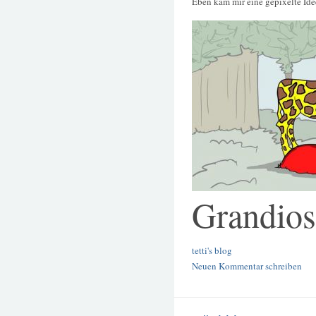
Eben kam mir eine gepixelte Ide
Grandios
tetti's blog
Neuen Kommentar schreiben