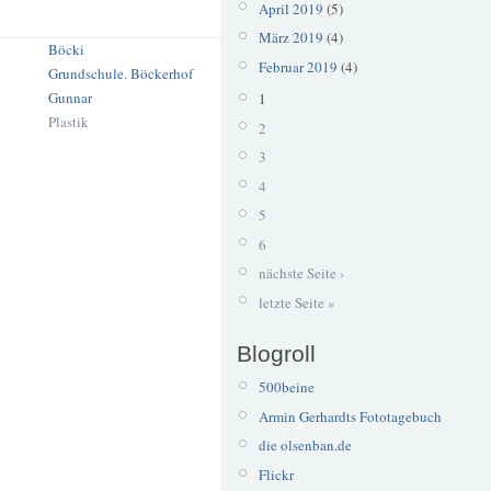
April 2019
(5)
März 2019
(4)
Böcki
Februar 2019
(4)
Grundschule. Böckerhof
Gunnar
1
Plastik
2
3
4
5
6
nächste Seite ›
letzte Seite »
Blogroll
500beine
Armin Gerhardts Fototagebuch
die olsenban.de
Flickr