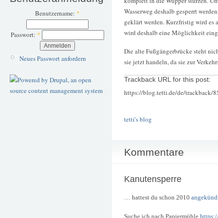
komplett in die Wupper stürzen. U
Wasserweg deshalb gesperrt werden
Benutzername:
*
geklärt werden. Kurzfristig wird es 
wird deshalb eine Möglichkeit eing
Passwort:
*
Die alte Fußgängerbrücke steht ni
Neues Passwort anfordern
sie jetzt handeln, da sie zur Verkehr
Trackback URL for this post:
https://blog.tetti.de/de/trackback/
tetti's blog
Kommentare
Kanutensperre
… hattest du schon 2010
angekünd
Suche ich nach Papiermühle
https: