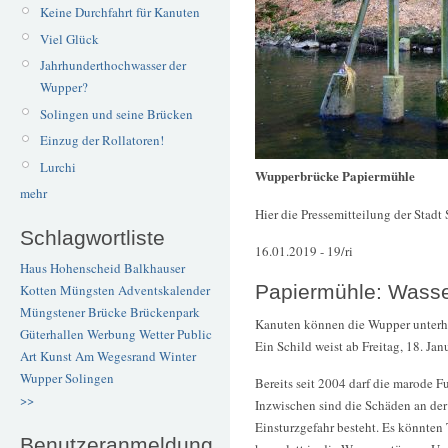
Keine Durchfahrt für Kanuten
Viel Glück
Jahrhunderthochwasser der
Wupper?
Solingen und seine Brücken
Einzug der Rollatoren!
Lurchi
Wupperbrücke Papiermühle
mehr
Hier die Pressemitteilung der Stad
Schlagwortliste
16.01.2019 - 19/ri
Haus Hohenscheid
Balkhauser
Papiermühle: Wasse
Kotten
Müngsten
Adventskalender
Müngstener Brücke
Brückenpark
Kanuten können die Wupper unterha
Güterhallen
Werbung
Wetter
Public
Ein Schild weist ab Freitag, 18. Jan
Art
Kunst
Am Wegesrand
Winter
Wupper
Solingen
Bereits seit 2004 darf die marode 
>>
Inzwischen sind die Schäden an der
Einsturzgefahr besteht. Es könnten
Benutzeranmeldung