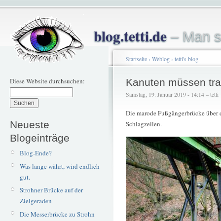
blog.tetti.de
– Man s
Startseite
›
Weblog
›
tetti's blog
Diese Website durchsuchen:
Kanuten müssen tr
Samstag, 19. Januar 2019 - 14:14 – tetti
Die marode Fußgängerbrücke über 
Neueste
Schlagzeilen.
Blogeinträge
Blog-Ende?
Was lange währt, wird endlich
gut.
Strohner Brücke auf der
Zielgeraden
Die Messerbrücke zu Strohn