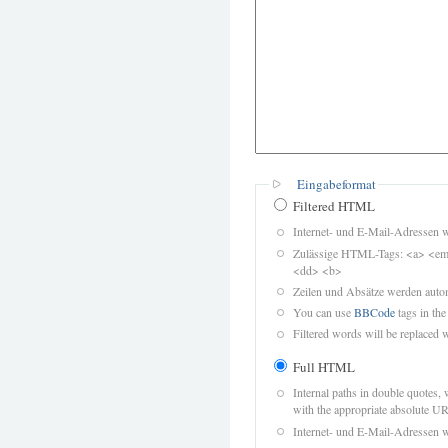
Eingabeformat
Filtered HTML
Internet- und E-Mail-Adressen 
Zulässige HTML-Tags: <a> <em>
<dd> <b>
Zeilen und Absätze werden autom
You can use
BBCode
tags in the
Filtered words will be replaced w
Full HTML
Internal paths in double quotes, 
with the appropriate absolute URL
Internet- und E-Mail-Adressen 