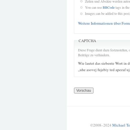
Zeilen und Absätze werden autom
You can use
BBCode
tags in the
Images can be added to this post
Weitere Informationen über Form
CAPTCHA
Diese Frage dient dazu festzustellen
Beiträge zu verhindern.
Wie lautet das siebente Wort in 
„uhe asovej fujebiy ted apezaf 
©2008–2024
Michael Te