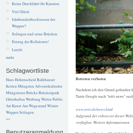
Keine Durchfahrt für Kanuten
Viel Glück
Jahrhunderthochwasser der
Wupper?
Solingen und seine Brücken
Einzug der Rollatoren!
Lurchi
mehr
Schlagwortliste
Betreten verboten
Haus Hohenscheid
Balkhauser
Kotten
Müngsten
Adventskalender
Nachdem ich den Grund gefunden h
Müngstener Brücke
Brückenpark
Tante Google nach "tetti news" suc
Güterhallen
Werbung
Wetter
Public
Art
Kunst
Am Wegesrand
Winter
www.tetti.de/news.html
Wupper
Solingen
Aufgrund der robots.txt dieser Webs
>>
verfügbar. Weitere Informationen
Benutzeranmeldung