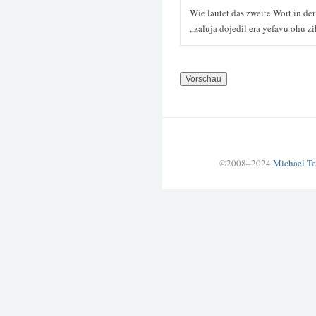
Wie lautet das zweite Wort in de
„zaluja dojedil era yefavu ohu z
©2008–2024
Michael Te