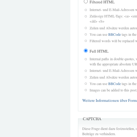
Filtered HTML
Internet- und E-Mail-Adressen 
Zulässige HTML-Tags: <a> <em>
<dd> <b>
Zeilen und Absätze werden autom
You can use
BBCode
tags in the
Filtered words will be replaced w
Full HTML
Internal paths in double quotes, 
with the appropriate absolute URL
Internet- und E-Mail-Adressen 
Zeilen und Absätze werden autom
You can use
BBCode
tags in the
Images can be added to this post
Weitere Informationen über Form
CAPTCHA
Diese Frage dient dazu festzustellen
Beiträge zu verhindern.