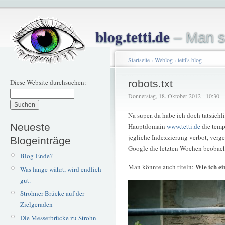
blog.tetti.de
– Man s
Startseite
›
Weblog
›
tetti's blog
Diese Website durchsuchen:
robots.txt
Donnerstag, 18. Oktober 2012 - 10:30 – t
Na super, da habe ich doch tatsäch
Neueste
Hauptdomain
www.tetti.de
die tempo
jegliche Indexzierung verbot, verge
Blogeinträge
Google die letzten Wochen beobach
Blog-Ende?
Wie ich e
Man könnte auch titeln:
Was lange währt, wird endlich
gut.
Strohner Brücke auf der
Zielgeraden
Die Messerbrücke zu Strohn