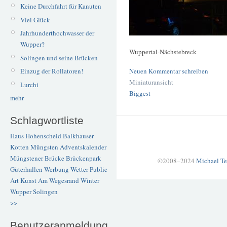
Keine Durchfahrt für Kanuten
Viel Glück
Jahrhunderthochwasser der
Wupper?
Wuppertal-Nächstebreck
Solingen und seine Brücken
Neuen Kommentar schreiben
Einzug der Rollatoren!
Miniaturansicht
Lurchi
Biggest
mehr
Schlagwortliste
Haus Hohenscheid
Balkhauser
Kotten
Müngsten
Adventskalender
Müngstener Brücke
Brückenpark
©2008–2024
Michael Te
Güterhallen
Werbung
Wetter
Public
Art
Kunst
Am Wegesrand
Winter
Wupper
Solingen
>>
Benutzeranmeldung