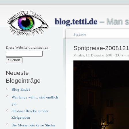
blog.tetti.de
– Man s
Startseite
Diese Website durchsuchen:
Spritpreise-200812
Montag, 15. Dezember 2008 - 23:48 – tet
Neueste
Blogeinträge
Blog-Ende?
Was lange währt, wird endlich
gut.
Strohner Brücke auf der
Zielgeraden
Die Messerbrücke zu Strohn