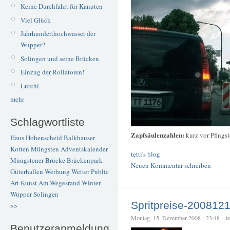
Keine Durchfahrt für Kanuten
Viel Glück
Jahrhunderthochwasser der
Wupper?
Solingen und seine Brücken
Einzug der Rollatoren!
Lurchi
mehr
Schlagwortliste
Zapfsäulenzahlen:
kurz vor Pfings
Haus Hohenscheid
Balkhauser
Kotten
Müngsten
Adventskalender
tetti's blog
Müngstener Brücke
Brückenpark
Neuen Kommentar schreiben
Güterhallen
Werbung
Wetter
Public
Art
Kunst
Am Wegesrand
Winter
Wupper
Solingen
Spritpreise-200812
>>
Montag, 15. Dezember 2008 - 23:48 – tet
Benutzeranmeldung