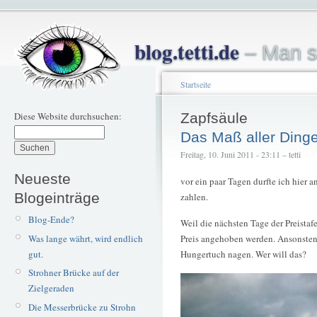
blog.tetti.de
– Man s
Startseite
Diese Website durchsuchen:
Zapfsäule
Das Maß aller Ding
Freitag, 10. Juni 2011 - 23:11 – tetti
Neueste
vor ein paar Tagen durfte ich hier a
Blogeinträge
zahlen.
Blog-Ende?
Weil die nächsten Tage der Preistafe
Was lange währt, wird endlich
Preis angehoben werden. Ansonsten
gut.
Hungertuch nagen. Wer will das?
Strohner Brücke auf der
Zielgeraden
Die Messerbrücke zu Strohn