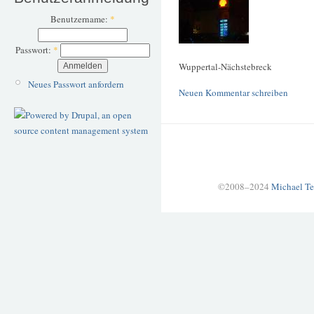
Benutzername:
*
Passwort:
*
Wuppertal-Nächstebreck
Neues Passwort anfordern
Neuen Kommentar schreiben
©2008–2024
Michael Te