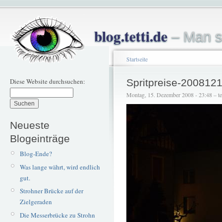
blog.tetti.de
– Man s
Startseite
Diese Website durchsuchen:
Spritpreise-200812
Montag, 15. Dezember 2008 - 23:48 – tet
Neueste
Blogeinträge
Blog-Ende?
Was lange währt, wird endlich
gut.
Strohner Brücke auf der
Zielgeraden
Die Messerbrücke zu Strohn