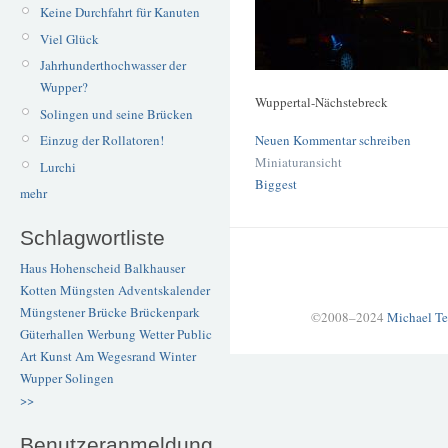
Keine Durchfahrt für Kanuten
Viel Glück
Jahrhunderthochwasser der
Wupper?
Wuppertal-Nächstebreck
Solingen und seine Brücken
Neuen Kommentar schreiben
Einzug der Rollatoren!
Miniaturansicht
Lurchi
Biggest
mehr
Schlagwortliste
Haus Hohenscheid
Balkhauser
Kotten
Müngsten
Adventskalender
Müngstener Brücke
Brückenpark
©2008–2024
Michael Te
Güterhallen
Werbung
Wetter
Public
Art
Kunst
Am Wegesrand
Winter
Wupper
Solingen
>>
Benutzeranmeldung