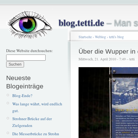
blog.tetti.de
– Man s
Startseite
›
Weblog
›
tetti's blog
Diese Website durchsuchen:
Über die Wupper in 
Mittwoch, 21. April 2010 - 7:49 – tetti
Neueste
Blogeinträge
Blog-Ende?
Was lange währt, wird endlich
gut.
Strohner Brücke auf der
Zielgeraden
Die Messerbrücke zu Strohn