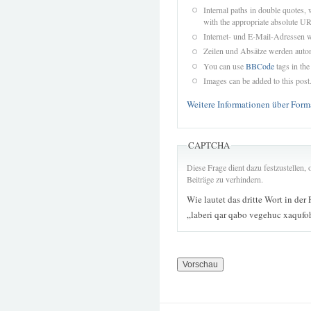
Internal paths in double quotes, 
with the appropriate absolute URL
Internet- und E-Mail-Adressen 
Zeilen und Absätze werden autom
You can use
BBCode
tags in the
Images can be added to this post
Weitere Informationen über Form
CAPTCHA
Diese Frage dient dazu festzustellen
Beiträge zu verhindern.
Wie lautet das dritte Wort in der
„laberi qar qabo vegehuc xaqufo