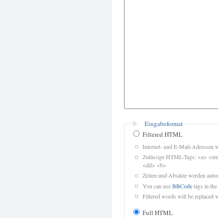
Eingabeformat
Filtered HTML
Internet- und E-Mail-Adressen 
Zulässige HTML-Tags: <a> <em>
<dd> <b>
Zeilen und Absätze werden autom
You can use
BBCode
tags in the
Filtered words will be replaced w
Full HTML