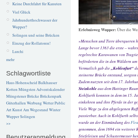
Keine Durchfahrt für Kanuten
Viel Glück
Jahrhunderthochwasser der
Wupper?
Erlebnisweg Wupper:
Über die Wu
Solingen und seine Brücken
»
Menschen und Tiere überqueren hi
Einzug der Rollatoren!
Lange bevor 1363 die erste – wahr
Lurchi
regelrechte Karawanen von Tragtier
mehr
beförderten die in den Wäldern u
Vermutlich gab die
„Kohlenfurt“
de
Schlagwortliste
steinerne Brücke entstand, sorgten 
Zudem nutzten seit dem 17. Jahrhu
Haus Hohenscheid
Balkhauser
Steinkohle
aus dem Hattinger Raum
Kotten
Müngsten
Adventskalender
Kohlfurth konnten in dem im 15. J
Müngstener Brücke
Brückenpark
einkehren und ihre Pferde in der g
Güterhallen
Werbung
Wetter
Public
Viele Wege zu den abgelegenen Raf
Art
Kunst
Am Wegesrand
Winter
passierbar. Auch in Kohlfurth selbs
Wupper
Solingen
wurde an der Einmündung des
Fle
>>
genommen, dem 1694 ein weiterer R
Stiefeleisen und Schustermesser her
Benutzeranmeldung