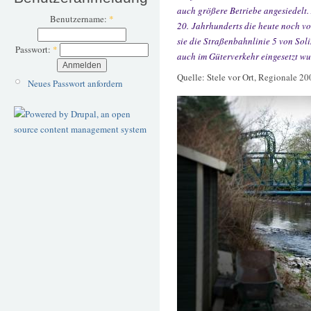
auch größere Betriebe angesiedelt.
Benutzername:
*
20. Jahrhunderts die heute noch v
sie die Straßenbahnlinie 5 von Sol
Passwort:
*
auch im Güterverkehr eingesetzt wu
Quelle: Stele vor Ort, Regionale 20
Neues Passwort anfordern