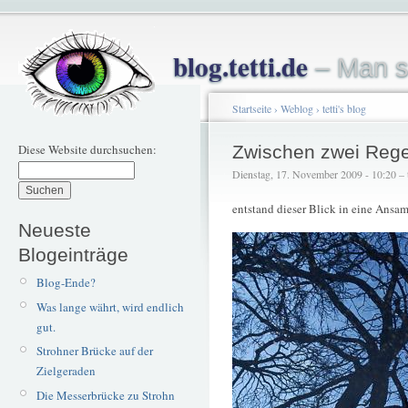
blog.tetti.de
– Man s
Startseite
›
Weblog
›
tetti's blog
Diese Website durchsuchen:
Zwischen zwei Reg
Dienstag, 17. November 2009 - 10:20 – t
entstand dieser Blick in eine Ans
Neueste
Blogeinträge
Blog-Ende?
Was lange währt, wird endlich
gut.
Strohner Brücke auf der
Zielgeraden
Die Messerbrücke zu Strohn