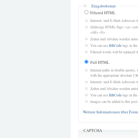
Eingabeformat
Filtered HTML
Internet- und E-Mail-Adressen 
Zulässige HTML-Tags: <a> <em>
<dd> <b>
Zeilen und Absätze werden autom
You can use
BBCode
tags in the
Filtered words will be replaced w
Full HTML
Internal paths in double quotes, 
with the appropriate absolute URL
Internet- und E-Mail-Adressen 
Zeilen und Absätze werden autom
You can use
BBCode
tags in the
Images can be added to this post
Weitere Informationen über Form
CAPTCHA