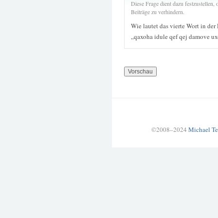
Diese Frage dient dazu festzustellen
Beiträge zu verhindern.
Wie lautet das vierte Wort in der
„qaxoha idule qef qej damove u
©2008–2024
Michael Te