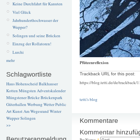
Keine Durchfahrt für Kanuten
Viel Glück
Jahrhunderthochwasser der
Wupper?
Solingen und seine Brücken
Einzug der Rollatoren!
Lurchi
mehr
Pfützenreflexion
Schlagwortliste
Trackback URL for this post:
https://blog.tetti.de/de/trackback/
Haus Hohenscheid
Balkhauser
Kotten
Müngsten
Adventskalender
Müngstener Brücke
Brückenpark
tetti's blog
Güterhallen
Werbung
Wetter
Public
Art
Kunst
Am Wegesrand
Winter
Wupper
Solingen
Kommentare
>>
Kommentar hinzufü
Benutzeranmeldung
Ihr Name:
*