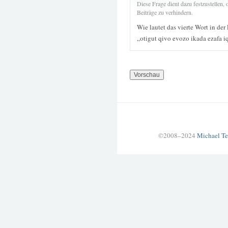
Diese Frage dient dazu festzustellen
Beiträge zu verhindern.
Wie lautet das vierte Wort in der
„otigut qivo evozo ikada ezafa i
©2008–2024
Michael Te