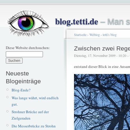
blog.tetti.de
– Man s
Startseite
›
Weblog
›
tetti's blog
Diese Website durchsuchen:
Zwischen zwei Reg
Dienstag, 17. November 2009 - 10:20 – t
entstand dieser Blick in eine Ans
Neueste
Blogeinträge
Blog-Ende?
Was lange währt, wird endlich
gut.
Strohner Brücke auf der
Zielgeraden
Die Messerbrücke zu Strohn