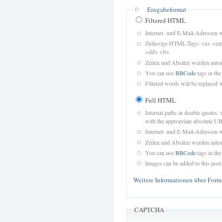
Eingabeformat
Filtered HTML
Internet- und E-Mail-Adressen 
Zulässige HTML-Tags: <a> <em>
<dd> <b>
Zeilen und Absätze werden autom
You can use
BBCode
tags in the
Filtered words will be replaced w
Full HTML
Internal paths in double quotes, 
with the appropriate absolute URL
Internet- und E-Mail-Adressen 
Zeilen und Absätze werden autom
You can use
BBCode
tags in the
Images can be added to this post
Weitere Informationen über Form
CAPTCHA