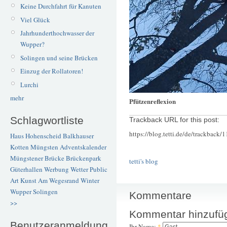
Keine Durchfahrt für Kanuten
Viel Glück
Jahrhunderthochwasser der
Wupper?
Solingen und seine Brücken
Einzug der Rollatoren!
Lurchi
mehr
Pfützenreflexion
Schlagwortliste
Trackback URL for this post:
https://blog.tetti.de/de/trackback/
Haus Hohenscheid
Balkhauser
Kotten
Müngsten
Adventskalender
Müngstener Brücke
Brückenpark
tetti's blog
Güterhallen
Werbung
Wetter
Public
Art
Kunst
Am Wegesrand
Winter
Wupper
Solingen
Kommentare
>>
Kommentar hinzufü
Benutzeranmeldung
Ihr Name:
*