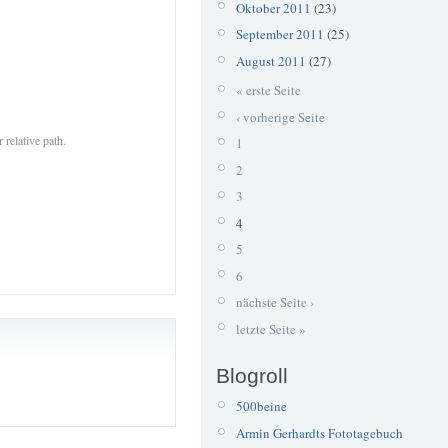
Oktober 2011
(23)
September 2011
(25)
August 2011
(27)
« erste Seite
‹ vorherige Seite
 relative path.
1
2
3
4
5
6
nächste Seite ›
letzte Seite »
Blogroll
500beine
Armin Gerhardts Fototagebuch