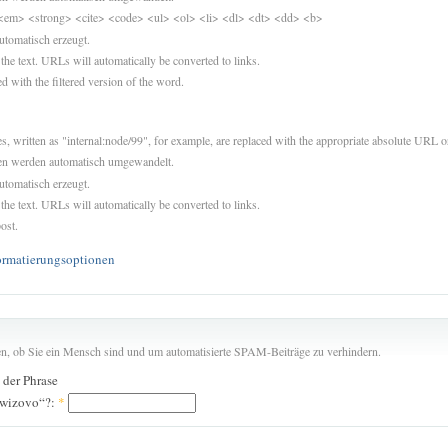
<em> <strong> <cite> <code> <ul> <ol> <li> <dl> <dt> <dd> <b>
utomatisch erzeugt.
 the text. URLs will automatically be converted to links.
d with the filtered version of the word.
es, written as "internal:node/99", for example, are replaced with the appropriate absolute URL or
sen werden automatisch umgewandelt.
utomatisch erzeugt.
 the text. URLs will automatically be converted to links.
ost.
ormatierungsoptionen
len, ob Sie ein Mensch sind und um automatisierte SPAM-Beiträge zu verhindern.
n der Phrase
 owizovo“?:
*