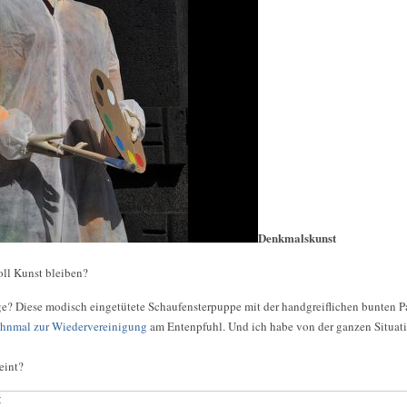
Denkmalskunst
ll Kunst bleiben?
ge? Diese modisch eingetütete Schaufensterpuppe mit der handgreiflichen bunten Pa
hnmal zur Wiedervereinigung
am Entenpfuhl. Und ich habe von der ganzen Situat
eint?
: