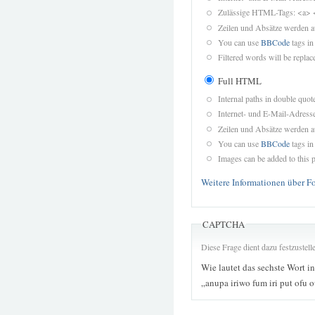
Zulässige HTML-Tags: <a> 
Zeilen und Absätze werden a
You can use
BBCode
tags in
Filtered words will be replace
Full HTML
Internal paths in double quot
Internet- und E-Mail-Adres
Zeilen und Absätze werden a
You can use
BBCode
tags in
Images can be added to this p
Weitere Informationen über F
CAPTCHA
Diese Frage dient dazu festzustel
Wie lautet das sechste Wort i
„anupa iriwo fum iri put ofu