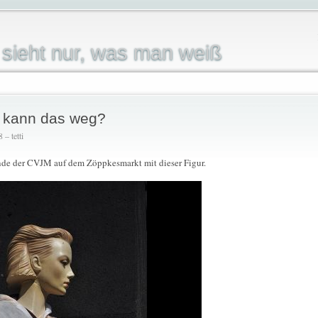
sieht nur, was man weiß
r kann das weg?
– tetti
nde der CVJM auf dem Zöppkesmarkt mit dieser Figur.