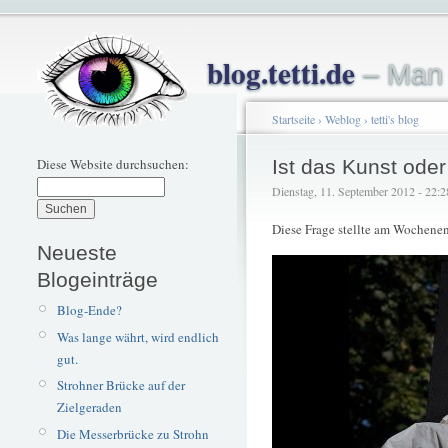
blog.tetti.de
– Man 
Startseite
›
Weblog
›
tetti's blog
Diese Website durchsuchen:
Ist das Kunst ode
Dienstag, 11. September 2012 - 22:28 
Diese Frage stellte am Wochene
Neueste
Blogeinträge
Blog-Ende?
Was lange währt, wird endlich
gut.
Strohner Brücke auf der
Zielgeraden
Die Messerbrücke zu Strohn