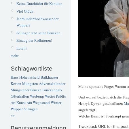
Keine Durchfahrt für Kanuten
Viel Glück
Jahrhunderthochwasser der
Wupper?
Solingen und seine Brücken
Einzug der Rollatoren!
Lurchi
mehr
Schlagwortliste
Haus Hohenscheid
Balkhauser
Kotten
Müngsten
Adventskalender
Meine spontane Frage: Warum so
Müngstener Brücke
Brückenpark
Güterhallen
Werbung
Wetter
Public
Und worauf bezieht sich die Fra
Art
Kunst
Am Wegesrand
Winter
Henryk Dywan geschaffenen
Ma
Wupper
Solingen
angefertigt.
>>
Welche Kunst ist überhaupt gem
Trackback URL for this post
Benutzeranmeldung