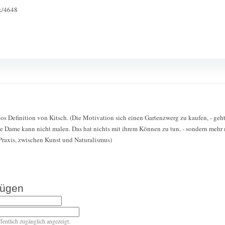
ck/4648
nos Definition von Kitsch. (Die Motivation sich einen Gartenzwerg zu kaufen, - g
. Die Dame kann nicht malen. Das hat nichts mit ihrem Können zu tun, - sondern mehr 
Praxis, zwischen Kunst und Naturalismus)
fügen
ffentlich zugänglich angezeigt.