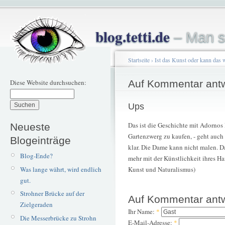
blog.tetti.de
– Man s
Startseite
›
Ist das Kunst oder kann das 
Diese Website durchsuchen:
Auf Kommentar ant
Ups
Das ist die Geschichte mit Adornos 
Neueste
Gartenzwerg zu kaufen, - geht auch 
Blogeinträge
klar. Die Dame kann nicht malen. Da
Blog-Ende?
mehr mit der Künstlichkeit ihres H
Was lange währt, wird endlich
Kunst und Naturalismus)
gut.
Strohner Brücke auf der
Auf Kommentar ant
Zielgeraden
Ihr Name:
*
Die Messerbrücke zu Strohn
E-Mail-Adresse:
*