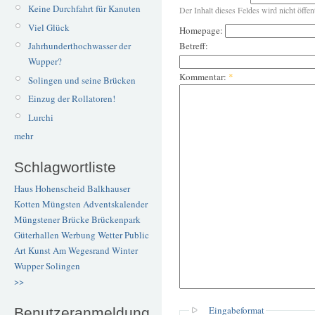
Keine Durchfahrt für Kanuten
Der Inhalt dieses Feldes wird nicht öffen
Viel Glück
Homepage:
Betreff:
Jahrhunderthochwasser der
Wupper?
Kommentar:
*
Solingen und seine Brücken
Einzug der Rollatoren!
Lurchi
mehr
Schlagwortliste
Haus Hohenscheid
Balkhauser
Kotten
Müngsten
Adventskalender
Müngstener Brücke
Brückenpark
Güterhallen
Werbung
Wetter
Public
Art
Kunst
Am Wegesrand
Winter
Wupper
Solingen
>>
Eingabeformat
Benutzeranmeldung