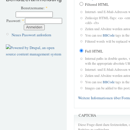
Filtered HTML
Benutzername:
*
Internet- und E-Mail-Adressen 
Zulässige HTML-Tags: <a> <em>
Passwort:
*
<dd> <b>
Zeilen und Absätze werden autom
Neues Passwort anfordern
You can use
BBCode
tags in the
Filtered words will be replaced w
Full HTML
Internal paths in double quotes, 
with the appropriate absolute URL
Internet- und E-Mail-Adressen 
Zeilen und Absätze werden autom
You can use
BBCode
tags in the
Images can be added to this post
Weitere Informationen über Form
CAPTCHA
Diese Frage dient dazu festzustellen
Beiträge zu verhindern.