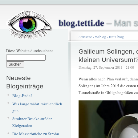
blog.tetti.de
– Man s
Startseite
›
Weblog
›
tetti's blog
Diese Website durchsuchen:
Galileum Solingen,
kleinen Universum!
Dienstag, 27. September 2011 - 21:00 – t
Neueste
Wenn alles nach Plan verläuft, dann
Blogeinträge
Solingen) im Jahre 2015 die ersten
Tunnelstraße in Ohligs begrüßen zu
Blog-Ende?
Was lange währt, wird endlich
gut.
Strohner Brücke auf der
Zielgeraden
Die Messerbrücke zu Strohn