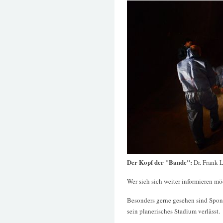
Der Kopf der "Bande":
Dr. Frank L
Wer sich sich weiter informieren m
Besonders gerne gesehen sind Spons
sein planerisches Stadium verlässt.