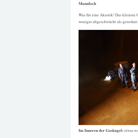
Mannloch
Was für eine Akustik! Das kleinste G
weniger abgeschwächt als gewohnt.
Im Inneren der Gaskugel:
etwas ro