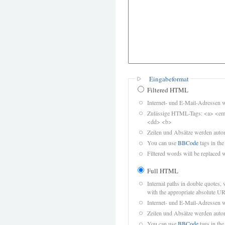
Eingabeformat
Filtered HTML
Internet- und E-Mail-Adressen 
Zulässige HTML-Tags: <a> <em>
<dd> <b>
Zeilen und Absätze werden autom
You can use
BBCode
tags in the
Filtered words will be replaced w
Full HTML
Internal paths in double quotes, 
with the appropriate absolute URL
Internet- und E-Mail-Adressen 
Zeilen und Absätze werden autom
You can use
BBCode
tags in the