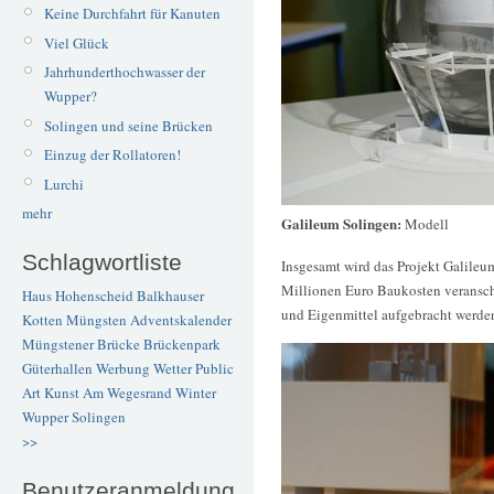
Keine Durchfahrt für Kanuten
Viel Glück
Jahrhunderthochwasser der
Wupper?
Solingen und seine Brücken
Einzug der Rollatoren!
Lurchi
mehr
Galileum Solingen:
Modell
Schlagwortliste
Insgesamt wird das Projekt Galileum
Millionen Euro Baukosten veranschl
Haus Hohenscheid
Balkhauser
und Eigenmittel aufgebracht werde
Kotten
Müngsten
Adventskalender
Müngstener Brücke
Brückenpark
Güterhallen
Werbung
Wetter
Public
Art
Kunst
Am Wegesrand
Winter
Wupper
Solingen
>>
Benutzeranmeldung