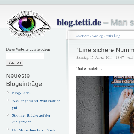
blog.tetti.de
– Man s
Startseite
›
Weblog
›
tetti's blog
Diese Website durchsuchen:
"Eine sichere Numm
Samstag, 15. Januar 2011 - 18:07 – tetti
Und es nadelt ...
Neueste
Blogeinträge
Blog-Ende?
Was lange währt, wird endlich
gut.
Strohner Brücke auf der
Zielgeraden
Die Messerbrücke zu Strohn