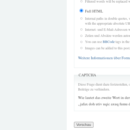
Filtered words will be replaced w
Full HTML
Internal paths in double quotes, 
with the appropriate absolute URL
Internet- und E-Mail-Adressen 
Zeilen und Absätze werden autom
You can use
BBCode
tags in the
Images can be added to this post
Weitere Informationen über Form
CAPTCHA
Diese Frage dient dazu festzustellen
Beiträge zu verhindern.
Wie lautet das zweite Wort in de
„jafax doh utiv uqic axuq fumu 