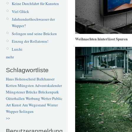
Keine Durchfahrt für Kanuten
Viel Glück
Jahrhunderthochwasser der
Wupper?
Solingen und seine Brücken
Weihnachten hinterlässt Spuren
Einzug der Rollatoren!
Lurchi
mehr
Schlagwortliste
Haus Hohenscheid
Balkhauser
Kotten
Müngsten
Adventskalender
Müngstener Brücke
Brückenpark
Güterhallen
Werbung
Wetter
Public
Art
Kunst
Am Wegesrand
Winter
Wupper
Solingen
>>
Benutzeranmeldung