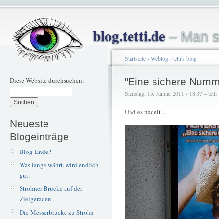
blog.tetti.de
– Man s
Startseite
›
Weblog
›
tetti's blog
Diese Website durchsuchen:
"Eine sichere Numm
Samstag, 15. Januar 2011 - 18:07 – tetti
Und es nadelt ...
Neueste
Blogeinträge
Blog-Ende?
Was lange währt, wird endlich
gut.
Strohner Brücke auf der
Zielgeraden
Die Messerbrücke zu Strohn