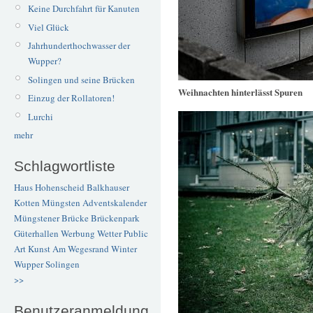
Keine Durchfahrt für Kanuten
Viel Glück
Jahrhunderthochwasser der
Wupper?
Solingen und seine Brücken
Weihnachten hinterlässt Spuren
Einzug der Rollatoren!
Lurchi
mehr
Schlagwortliste
Haus Hohenscheid
Balkhauser
Kotten
Müngsten
Adventskalender
Müngstener Brücke
Brückenpark
Güterhallen
Werbung
Wetter
Public
Art
Kunst
Am Wegesrand
Winter
Wupper
Solingen
>>
Benutzeranmeldung