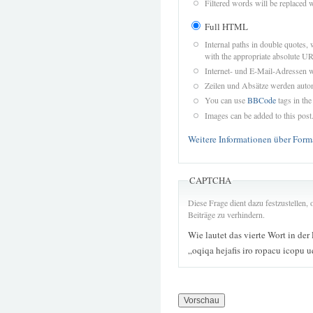
Filtered words will be replaced w
Full HTML
Internal paths in double quotes, 
with the appropriate absolute URL
Internet- und E-Mail-Adressen 
Zeilen und Absätze werden autom
You can use
BBCode
tags in the
Images can be added to this post
Weitere Informationen über Form
CAPTCHA
Diese Frage dient dazu festzustellen
Beiträge zu verhindern.
Wie lautet das vierte Wort in der
„oqiqa hejafis iro ropacu icopu