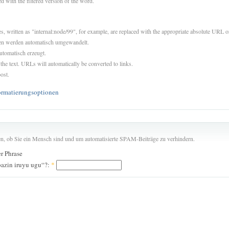
d with the filtered version of the word.
es, written as "internal:node/99", for example, are replaced with the appropriate absolute URL or
sen werden automatisch umgewandelt.
utomatisch erzeugt.
 the text. URLs will automatically be converted to links.
ost.
ormatierungsoptionen
len, ob Sie ein Mensch sind und um automatisierte SPAM-Beiträge zu verhindern.
er Phrase
bazin iruyu ugu“?:
*