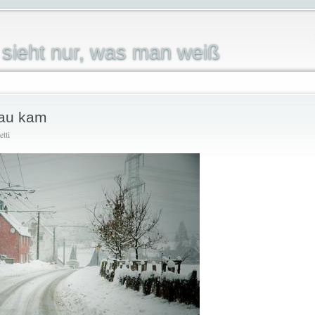
sieht nur, was man weiß
Tau kam
etti