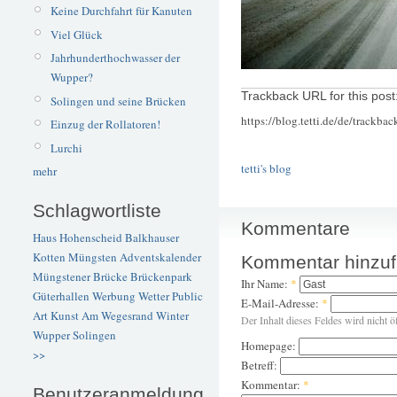
Keine Durchfahrt für Kanuten
Viel Glück
Jahrhunderthochwasser der
Wupper?
Trackback URL for this post
Solingen und seine Brücken
https://blog.tetti.de/de/trackba
Einzug der Rollatoren!
Lurchi
tetti's blog
mehr
Schlagwortliste
Kommentare
Haus Hohenscheid
Balkhauser
Kotten
Müngsten
Adventskalender
Kommentar hinzu
Müngstener Brücke
Brückenpark
Ihr Name:
*
Güterhallen
Werbung
Wetter
Public
E-Mail-Adresse:
*
Art
Kunst
Am Wegesrand
Winter
Der Inhalt dieses Feldes wird nicht ö
Wupper
Solingen
Homepage:
>>
Betreff:
Kommentar:
*
Benutzeranmeldung