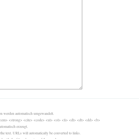
sen werden automatisch umgewandelt.
<em> <strong> <cite> <code> <ul> <ol> <li> <dl> <dt> <dd> <b>
utomatisch erzeugt.
 the text. URLs will automatically be converted to links.