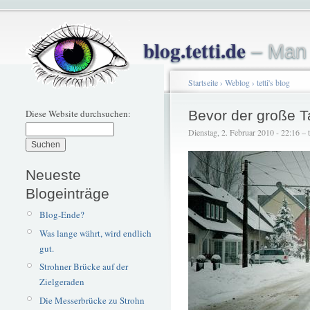
blog.tetti.de
– Man 
Startseite
›
Weblog
›
tetti's blog
Diese Website durchsuchen:
Bevor der große 
Dienstag, 2. Februar 2010 - 22:16 – t
Neueste
Blogeinträge
Blog-Ende?
Was lange währt, wird endlich
gut.
Strohner Brücke auf der
Zielgeraden
Die Messerbrücke zu Strohn