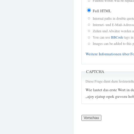
Filtered words will be replace
Full HTML
Internal paths in double quot
Internet- und E-Mail-Adres
Zeilen und Absätze werden a
You can use
BBCode
tags in
Images can be added to this p
Weitere Informationen über F
CAPTCHA
Diese Frage dient dazu festzustel
Wie lautet das erste Wort in d
„ajoy ejatup opek guvozu ho