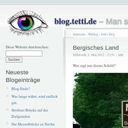
blog.tetti.de
– Man s
Startseite
›
Weblog
›
tetti's blog
Diese Website durchsuchen:
Bergisches Land
Mittwoch, 2. Mai 2012 - 23:51 – tetti
Was sagt uns dieses Schild?
Neueste
Blogeinträge
Blog-Ende?
Was lange währt, wird endlich
gut.
Strohner Brücke auf der
Zielgeraden
Die Messerbrücke zu Strohn