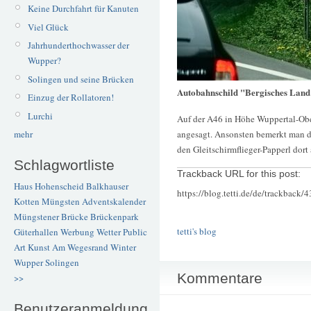
Keine Durchfahrt für Kanuten
Viel Glück
Jahrhunderthochwasser der
Wupper?
Solingen und seine Brücken
Autobahnschild "Bergisches Land
Einzug der Rollatoren!
Lurchi
Auf der A46 in Höhe Wuppertal-Ober
angesagt. Ansonsten bemerkt man da
mehr
den Gleitschirmflieger-Papperl dort
Schlagwortliste
Trackback URL for this post:
Haus Hohenscheid
Balkhauser
https://blog.tetti.de/de/trackback/
Kotten
Müngsten
Adventskalender
Müngstener Brücke
Brückenpark
tetti's blog
Güterhallen
Werbung
Wetter
Public
Art
Kunst
Am Wegesrand
Winter
Wupper
Solingen
Kommentare
>>
Benutzeranmeldung