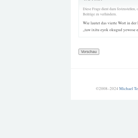
Diese Frage dient dazu festzustellen
Beiträge zu verhindern.
Wie lautet das vierte Wort in der
„taw ixitu eyok okugud yewose 
©2008–2024
Michael Te