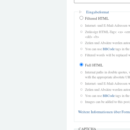
Eingabeformat
Filtered HTML
Internet- und E-Mail-Adressen 
Zulässige HTML-Tags: <a> <em>
<dd> <b>
Zeilen und Absätze werden autom
You can use
BBCode
tags in the
Filtered words will be replaced w
Full HTML
Internal paths in double quotes, 
with the appropriate absolute URL
Internet- und E-Mail-Adressen 
Zeilen und Absätze werden autom
You can use
BBCode
tags in the
Images can be added to this post
Weitere Informationen über Form
CAPTCHA