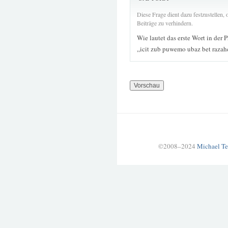
Diese Frage dient dazu festzustellen
Beiträge zu verhindern.
Wie lautet das erste Wort in der 
„icit zub puwemo ubaz bet raza
©2008–2024
Michael Te