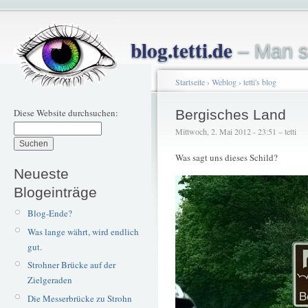
blog.tetti.de
– Man s
Startseite
›
Weblog
›
tetti's blog
Diese Website durchsuchen:
Bergisches Land
Mittwoch, 2. Mai 2012 - 23:51 – tetti
Was sagt uns dieses Schild?
Neueste
Blogeinträge
Blog-Ende?
Was lange währt, wird endlich
gut.
Strohner Brücke auf der
Zielgeraden
Die Messerbrücke zu Strohn