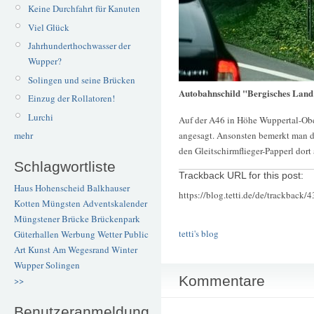
Keine Durchfahrt für Kanuten
Viel Glück
Jahrhunderthochwasser der
Wupper?
Solingen und seine Brücken
Autobahnschild "Bergisches Land
Einzug der Rollatoren!
Lurchi
Auf der A46 in Höhe Wuppertal-Ober
angesagt. Ansonsten bemerkt man da
mehr
den Gleitschirmflieger-Papperl dort
Schlagwortliste
Trackback URL for this post:
Haus Hohenscheid
Balkhauser
https://blog.tetti.de/de/trackback/
Kotten
Müngsten
Adventskalender
Müngstener Brücke
Brückenpark
tetti's blog
Güterhallen
Werbung
Wetter
Public
Art
Kunst
Am Wegesrand
Winter
Wupper
Solingen
Kommentare
>>
Benutzeranmeldung