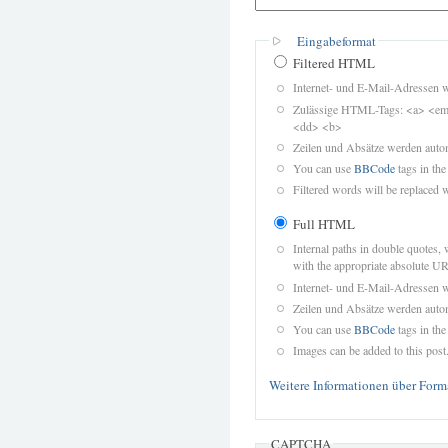
Eingabeformat
Filtered HTML
Internet- und E-Mail-Adressen 
Zulässige HTML-Tags: <a> <em>
<dd> <b>
Zeilen und Absätze werden autom
You can use
BBCode
tags in the
Filtered words will be replaced w
Full HTML
Internal paths in double quotes, 
with the appropriate absolute URL
Internet- und E-Mail-Adressen 
Zeilen und Absätze werden autom
You can use
BBCode
tags in the
Images can be added to this post
Weitere Informationen über Form
CAPTCHA