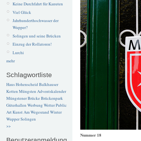
Keine Durchfahrt für Kanuten
Viel Glück
Jahrhunderthochwasser der
Wupper?
Solingen und seine Brücken
Einzug der Rollatoren!
Lurchi
mehr
Schlagwortliste
Haus Hohenscheid
Balkhauser
Kotten
Müngsten
Adventskalender
Müngstener Brücke
Brückenpark
Güterhallen
Werbung
Wetter
Public
Art
Kunst
Am Wegesrand
Winter
Wupper
Solingen
>>
Nummer 18
Benutzeranmeldung