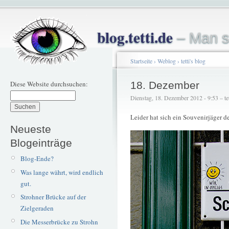
blog.tetti.de
– Man s
Startseite
›
Weblog
›
tetti's blog
Diese Website durchsuchen:
18. Dezember
Dienstag, 18. Dezember 2012 - 9:53 – tet
Leider hat sich ein Souvenirjäger de
Neueste
Blogeinträge
Blog-Ende?
Was lange währt, wird endlich
gut.
Strohner Brücke auf der
Zielgeraden
Die Messerbrücke zu Strohn