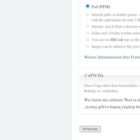
Full HTML
Internal paths in double quotes, 
with the appropriate absolute URL
Internet- und E-Mail-Adressen 
Zeilen und Absätze werden autom
You can use
BBCode
tags in the
Images can be added to this post
Weitere Informationen über Form
CAPTCHA
Diese Frage dient dazu festzustellen
Beiträge zu verhindern.
Wie lautet das siebente Wort in 
„ricinej qifuvu hepuq yugikip ih