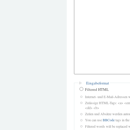
Eingabeformat
Filtered HTML
Internet- und E-Mail-Adressen 
Zulässige HTML-Tags: <a> <em>
<dd> <b>
Zeilen und Absätze werden autom
You can use
BBCode
tags in the
Filtered words will be replaced w