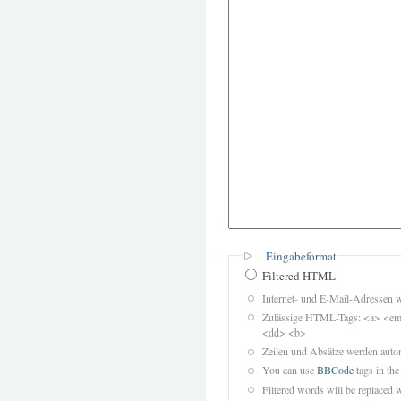
Eingabeformat
Filtered HTML
Internet- und E-Mail-Adressen 
Zulässige HTML-Tags: <a> <em>
<dd> <b>
Zeilen und Absätze werden autom
You can use
BBCode
tags in the
Filtered words will be replaced w