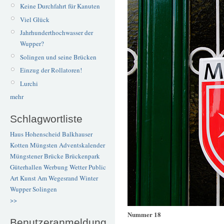
Keine Durchfahrt für Kanuten
Viel Glück
Jahrhunderthochwasser der
Wupper?
Solingen und seine Brücken
Einzug der Rollatoren!
Lurchi
mehr
Schlagwortliste
Haus Hohenscheid
Balkhauser
Kotten
Müngsten
Adventskalender
Müngstener Brücke
Brückenpark
Güterhallen
Werbung
Wetter
Public
Art
Kunst
Am Wegesrand
Winter
Wupper
Solingen
>>
Nummer 18
Benutzeranmeldung