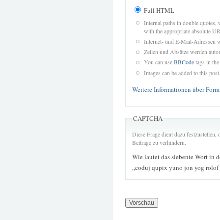
Full HTML
Internal paths in double quotes, 
with the appropriate absolute URL
Internet- und E-Mail-Adressen 
Zeilen und Absätze werden autom
You can use
BBCode
tags in the
Images can be added to this post
Weitere Informationen über Form
CAPTCHA
Diese Frage dient dazu festzustellen
Beiträge zu verhindern.
Wie lautet das siebente Wort in 
„coduj qupix yuno jon yog rolof