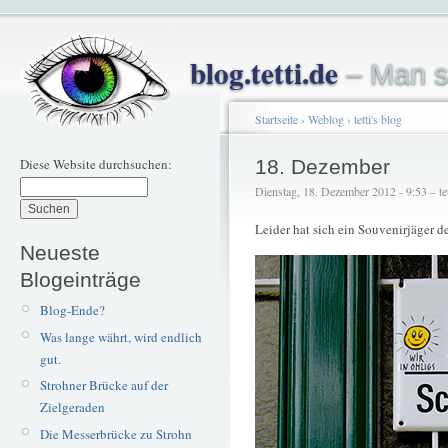
blog.tetti.de
– Man s
Startseite
›
Weblog
›
tetti's blog
Diese Website durchsuchen:
18. Dezember
Dienstag, 18. Dezember 2012 - 9:53 – tet
Leider hat sich ein Souvenirjäger de
Neueste
Blogeinträge
Blog-Ende?
Was lange währt, wird endlich
gut.
Strohner Brücke auf der
Zielgeraden
Die Messerbrücke zu Strohn