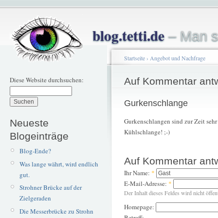
blog.tetti.de
– Man s
Startseite
›
Angebot und Nachfrage
Diese Website durchsuchen:
Auf Kommentar ant
Gurkenschlange
Gurkenschlangen sind zur Zeit sehr g
Neueste
Kühlschlange! ;-)
Blogeinträge
Blog-Ende?
Auf Kommentar ant
Was lange währt, wird endlich
Ihr Name:
*
gut.
E-Mail-Adresse:
*
Strohner Brücke auf der
Der Inhalt dieses Feldes wird nicht öffen
Zielgeraden
Homepage:
Die Messerbrücke zu Strohn
Betreff: