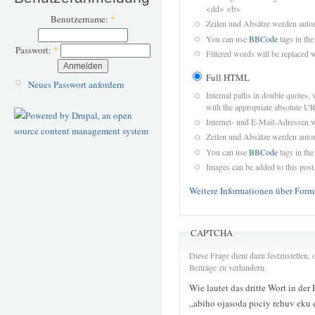
<dd> <b>
Benutzername:
*
Zeilen und Absätze werden autom
You can use
BBCode
tags in the
Passwort:
*
Filtered words will be replaced w
Full HTML
Neues Passwort anfordern
Internal paths in double quotes, 
with the appropriate absolute URL
Internet- und E-Mail-Adressen 
Zeilen und Absätze werden autom
You can use
BBCode
tags in the
Images can be added to this post
Weitere Informationen über Form
CAPTCHA
Diese Frage dient dazu festzustellen
Beiträge zu verhindern.
Wie lautet das dritte Wort in der
„abiho ojasoda pociy rehuv eku