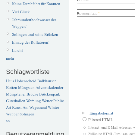
Keine Durchfahrt für Kanuten
Viel Glück
Kommentar:
*
Jahrhunderthochwasser der
Wupper?
Solingen und seine Brücken
Einzug der Rollatoren!
Lurchi
mehr
Schlagwortliste
Haus Hohenscheid
Balkhauser
Kotten
Müngsten
Adventskalender
Müngstener Brücke
Brückenpark
Güterhallen
Werbung
Wetter
Public
Art
Kunst
Am Wegesrand
Winter
Eingabeformat
Wupper
Solingen
Filtered HTML
>>
Internet- und E-Mail-Adressen 
Benutzeranmeldung
Zulässige HTML-Tags: <a> <em>