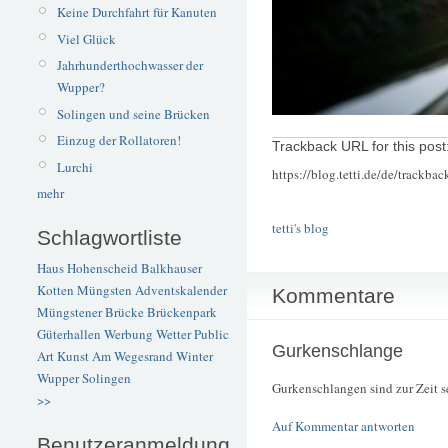
Keine Durchfahrt für Kanuten
Viel Glück
Jahrhunderthochwasser der
Wupper?
Solingen und seine Brücken
Einzug der Rollatoren!
Trackback URL for this post
Lurchi
https://blog.tetti.de/de/trackba
mehr
tetti's blog
Schlagwortliste
Haus Hohenscheid
Balkhauser
Kotten
Müngsten
Adventskalender
Kommentare
Müngstener Brücke
Brückenpark
Güterhallen
Werbung
Wetter
Public
Gurkenschlange
Art
Kunst
Am Wegesrand
Winter
Wupper
Solingen
Gurkenschlangen sind zur Zeit seh
>>
Auf Kommentar antworten
Benutzeranmeldung