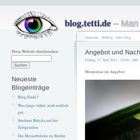
blog.tetti.de
– Man 
Startseite
›
Weblog
›
tetti's blog
Diese Website durchsuchen:
Angebot und Nach
Freitag, 27. Mai 2011 - 20:00 – tetti
Momentan im Angebot:
Neueste
Blogeinträge
Blog-Ende?
Was lange währt, wird endlich
gut.
Strohner Brücke auf der
Zielgeraden
Die Messerbrücke zu Strohn