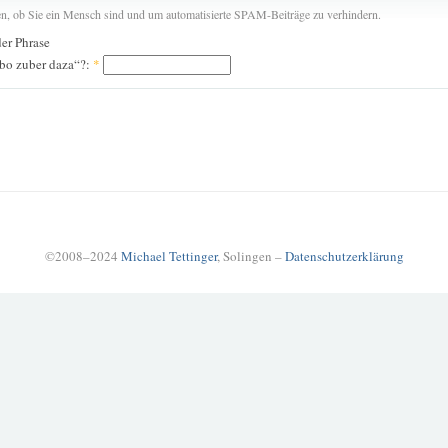
len, ob Sie ein Mensch sind und um automatisierte SPAM-Beiträge zu verhindern.
der Phrase
abo zuber daza“?:
*
©2008–2024
Michael Tettinger
, Solingen –
Datenschutzerklärung