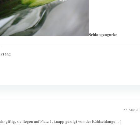
Schlangengurke
:
ck/3462
27. Mai 20
r giftig, sie liegen auf Platz 1, knapp gefolgt von der Kühlschlange! ;-)