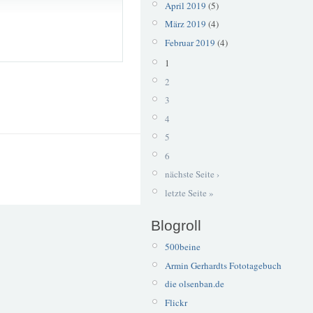
April 2019
(5)
März 2019
(4)
Februar 2019
(4)
1
2
3
4
5
6
nächste Seite ›
letzte Seite »
Blogroll
500beine
Armin Gerhardts Fototagebuch
die olsenban.de
Flickr