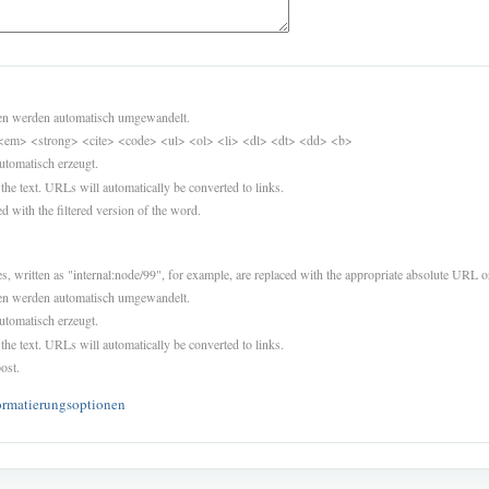
sen werden automatisch umgewandelt.
<em> <strong> <cite> <code> <ul> <ol> <li> <dl> <dt> <dd> <b>
utomatisch erzeugt.
 the text. URLs will automatically be converted to links.
d with the filtered version of the word.
es, written as "internal:node/99", for example, are replaced with the appropriate absolute URL or
sen werden automatisch umgewandelt.
utomatisch erzeugt.
 the text. URLs will automatically be converted to links.
ost.
ormatierungsoptionen