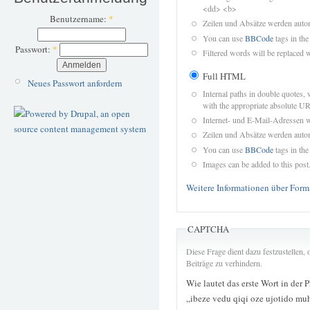
<dd> <b>
Benutzername:
*
Zeilen und Absätze werden autom
You can use
BBCode
tags in the
Passwort:
*
Filtered words will be replaced w
Full HTML
Neues Passwort anfordern
Internal paths in double quotes, 
with the appropriate absolute URL
Internet- und E-Mail-Adressen 
Zeilen und Absätze werden autom
You can use
BBCode
tags in the
Images can be added to this post
Weitere Informationen über Form
CAPTCHA
Diese Frage dient dazu festzustellen
Beiträge zu verhindern.
Wie lautet das erste Wort in der 
„ibeze vedu qiqi oze ujotido mu