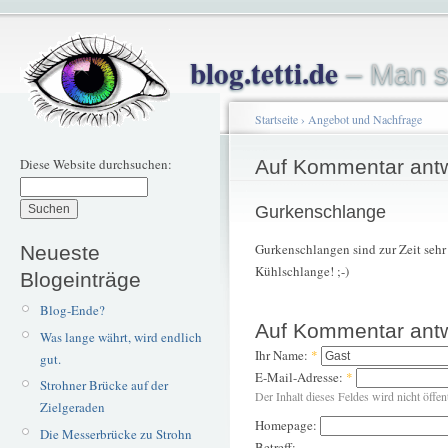
blog.tetti.de
– Man s
Startseite
›
Angebot und Nachfrage
Diese Website durchsuchen:
Auf Kommentar ant
Gurkenschlange
Gurkenschlangen sind zur Zeit sehr g
Neueste
Kühlschlange! ;-)
Blogeinträge
Blog-Ende?
Auf Kommentar ant
Was lange währt, wird endlich
Ihr Name:
*
gut.
E-Mail-Adresse:
*
Strohner Brücke auf der
Der Inhalt dieses Feldes wird nicht öffen
Zielgeraden
Homepage:
Die Messerbrücke zu Strohn
Betreff: