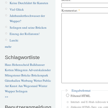
Keine Durchfahrt für Kanuten
Viel Glück
Kommentar:
*
Jahrhunderthochwasser der
Wupper?
Solingen und seine Brücken
Einzug der Rollatoren!
Lurchi
mehr
Schlagwortliste
Haus Hohenscheid
Balkhauser
Kotten
Müngsten
Adventskalender
Müngstener Brücke
Brückenpark
Güterhallen
Werbung
Wetter
Public
Art
Kunst
Am Wegesrand
Winter
Eingabeformat
Wupper
Solingen
Filtered HTML
>>
Internet- und E-Mail-Adressen 
Benutzeranmeldung
Zulässige HTML-Tags: <a> <em>