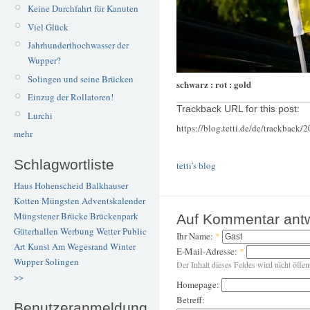
Keine Durchfahrt für Kanuten
Viel Glück
Jahrhunderthochwasser der
Wupper?
Solingen und seine Brücken
schwarz : rot : gold
Einzug der Rollatoren!
Trackback URL for this post:
Lurchi
https://blog.tetti.de/de/trackback/
mehr
Schlagwortliste
tetti's blog
Haus Hohenscheid
Balkhauser
Kotten
Müngsten
Adventskalender
Müngstener Brücke
Brückenpark
Auf Kommentar ant
Güterhallen
Werbung
Wetter
Public
Ihr Name:
*
Art
Kunst
Am Wegesrand
Winter
E-Mail-Adresse:
*
Wupper
Solingen
Der Inhalt dieses Feldes wird nicht öffen
>>
Homepage:
Betreff:
Benutzeranmeldung