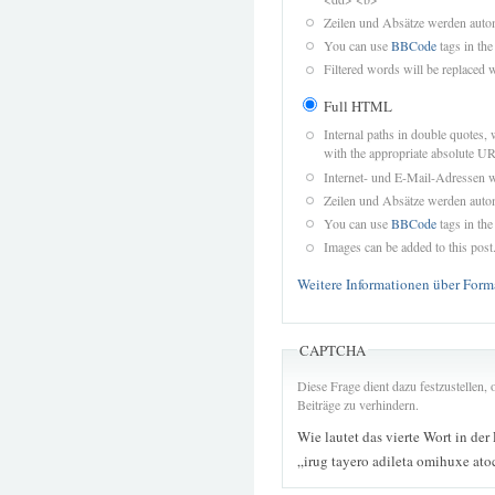
Zeilen und Absätze werden autom
You can use
BBCode
tags in the
Filtered words will be replaced w
Full HTML
Internal paths in double quotes, 
with the appropriate absolute URL
Internet- und E-Mail-Adressen 
Zeilen und Absätze werden autom
You can use
BBCode
tags in the
Images can be added to this post
Weitere Informationen über Form
CAPTCHA
Diese Frage dient dazu festzustellen
Beiträge zu verhindern.
Wie lautet das vierte Wort in der
„irug tayero adileta omihuxe ato