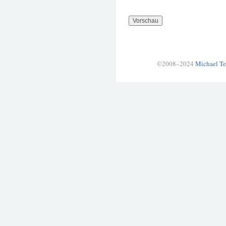
©2008–2024
Michael Te