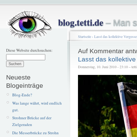
blog.tetti.de
– Man s
Startseite
›
Lasst das kollektive Vergess
Diese Website durchsuchen:
Auf Kommentar ant
Lasst das kollektiv
Donnerstag, 10. Juni 2010 - 23:10 – tetti
Neueste
Blogeinträge
Blog-Ende?
Was lange währt, wird endlich
gut.
Strohner Brücke auf der
Zielgeraden
Die Messerbrücke zu Strohn