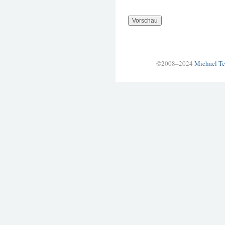
©2008–2024
Michael Te