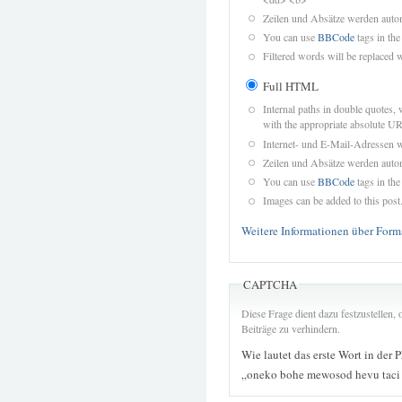
Zeilen und Absätze werden autom
You can use
BBCode
tags in the
Filtered words will be replaced w
Full HTML
Internal paths in double quotes, 
with the appropriate absolute URL
Internet- und E-Mail-Adressen 
Zeilen und Absätze werden autom
You can use
BBCode
tags in the
Images can be added to this post
Weitere Informationen über Form
CAPTCHA
Diese Frage dient dazu festzustellen
Beiträge zu verhindern.
Wie lautet das erste Wort in der 
„oneko bohe mewosod hevu taci