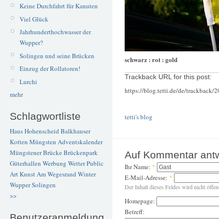
Keine Durchfahrt für Kanuten
Viel Glück
Jahrhunderthochwasser der
Wupper?
Solingen und seine Brücken
schwarz : rot : gold
Einzug der Rollatoren!
Trackback URL for this post:
Lurchi
https://blog.tetti.de/de/trackback/
mehr
Schlagwortliste
tetti's blog
Haus Hohenscheid
Balkhauser
Kotten
Müngsten
Adventskalender
Müngstener Brücke
Brückenpark
Auf Kommentar ant
Güterhallen
Werbung
Wetter
Public
Ihr Name:
*
Art
Kunst
Am Wegesrand
Winter
E-Mail-Adresse:
*
Wupper
Solingen
Der Inhalt dieses Feldes wird nicht öffen
>>
Homepage:
Betreff:
Benutzeranmeldung