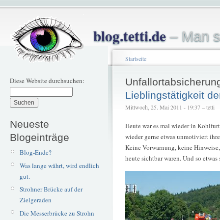
blog.tetti.de
– Man s
Startseite
Diese Website durchsuchen:
Unfallortabsicherun
Lieblingstätigkeit de
Mittwoch, 25. Mai 2011 - 19:37 – tetti
Neueste
Heute war es mal wieder in Kohlfurth
Blogeinträge
wieder gerne etwas unmotiviert ihre
Keine Vorwarnung, keine Hinweise,
Blog-Ende?
heute sichtbar waren. Und so etwas 
Was lange währt, wird endlich
gut.
Strohner Brücke auf der
Zielgeraden
Die Messerbrücke zu Strohn