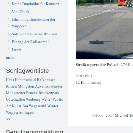
Keine Durchfahrt für Kanuten
Viel Glück
Jahrhunderthochwasser der
Wupper?
Solingen und seine Brücken
Einzug der Rollatoren!
Lurchi
mehr
Straßensperre der Polizei:
L74 Koh
Schlagwortliste
tetti's blog
Haus Hohenscheid
Balkhauser
12 Kommentare
Kotten
Müngsten
Adventskalender
Müngstener Brücke
Brückenpark
Güterhallen
Werbung
Wetter
Public
Art
Kunst
Am Wegesrand
Winter
Wupper
Solingen
©2008–2024
Michael Te
>>
Benutzeranmeldung