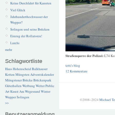
Keine Durchfahrt für Kanuten
Viel Glück
Jahrhunderthochwasser der
Wupper?
Solingen und seine Brücken
Einzug der Rollatoren!
Lurchi
mehr
Straßensperre der Polizei:
L74 Koh
Schlagwortliste
tetti's blog
Haus Hohenscheid
Balkhauser
12 Kommentare
Kotten
Müngsten
Adventskalender
Müngstener Brücke
Brückenpark
Güterhallen
Werbung
Wetter
Public
Art
Kunst
Am Wegesrand
Winter
Wupper
Solingen
©2008–2024
Michael Te
>>
Benutzeranmeldung