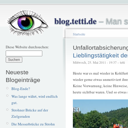
blog.tetti.de
– Man s
Startseite
Diese Website durchsuchen:
Unfallortabsicherun
Lieblingstätigkeit de
Mittwoch, 25. Mai 2011 - 19:37 – tetti
Neueste
Heute war es mal wieder in Kohlfurth
Blogeinträge
wieder gerne etwas unmotiviert ihre
Keine Vorwarnung, keine Hinweise,
Blog-Ende?
heute sichtbar waren. Und so etwas 
Was lange währt, wird endlich
gut.
Strohner Brücke auf der
Zielgeraden
Die Messerbrücke zu Strohn