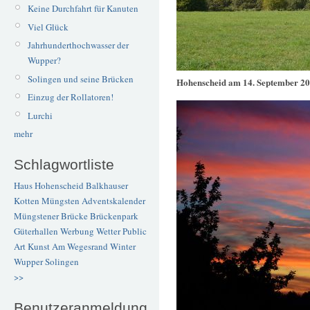
Keine Durchfahrt für Kanuten
Viel Glück
Jahrhunderthochwasser der
Wupper?
Solingen und seine Brücken
Hohenscheid am 14. September 2
Einzug der Rollatoren!
Lurchi
mehr
Schlagwortliste
Haus Hohenscheid
Balkhauser
Kotten
Müngsten
Adventskalender
Müngstener Brücke
Brückenpark
Güterhallen
Werbung
Wetter
Public
Art
Kunst
Am Wegesrand
Winter
Wupper
Solingen
>>
Benutzeranmeldung