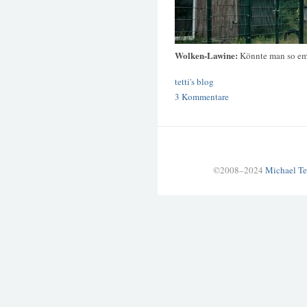
Wolken-Lawine:
Könnte man so em
tetti's blog
3 Kommentare
©2008–2024
Michael Te