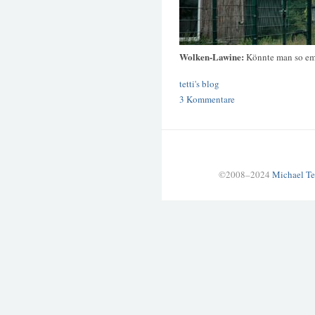
Wolken-Lawine:
Könnte man so em
tetti's blog
3 Kommentare
©2008–2024
Michael Te