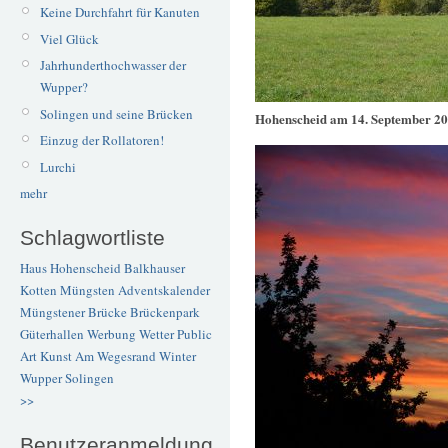
Keine Durchfahrt für Kanuten
Viel Glück
Jahrhunderthochwasser der
Wupper?
Solingen und seine Brücken
Hohenscheid am 14. September 2
Einzug der Rollatoren!
Lurchi
mehr
Schlagwortliste
Haus Hohenscheid
Balkhauser
Kotten
Müngsten
Adventskalender
Müngstener Brücke
Brückenpark
Güterhallen
Werbung
Wetter
Public
Art
Kunst
Am Wegesrand
Winter
Wupper
Solingen
>>
Benutzeranmeldung