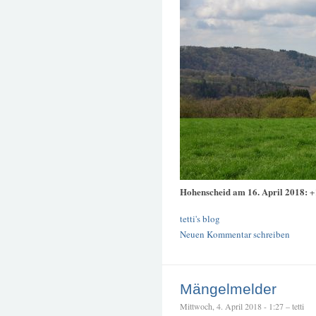
Hohenscheid am 16. April 2018:
+
tetti's blog
Neuen Kommentar schreiben
Mängelmelder
Mittwoch, 4. April 2018 - 1:27 – tetti