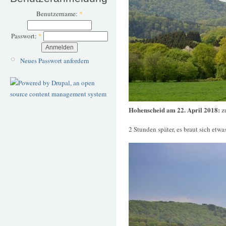
Benutzername:
*
Passwort:
*
Neues Passwort anfordern
Hohenscheid am 22. April 2018:
z
2 Stunden später, es braut sich etw