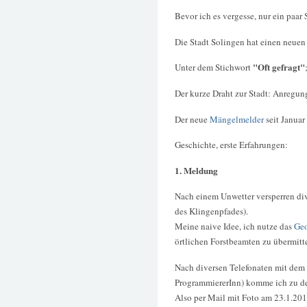
Bevor ich es vergesse, nur ein paar 
Die Stadt Solingen hat einen neuen
"Oft gefragt"
Unter dem Stichwort
Der kurze Draht zur Stadt: Anregun
Der neue
Mängelmelder
seit Januar
Geschichte, erste Erfahrungen:
1. Meldung
Nach einem Unwetter versperren di
des Klingenpfades).
Meine naive Idee, ich nutze das
Geo
örtlichen Forstbeamten zu übermitt
Nach diversen Telefonaten mit dem 
ProgrammiererInn) komme ich zu de
Also per Mail mit Foto am 23.1.201