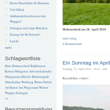
Keine Durchfahrt für Kanuten
Viel Glück
Jahrhunderthochwasser der
Wupper?
Solingen und seine Brücken
Hohenscheid am 28. April 2018
Einzug der Rollatoren!
tetti's blog
Lurchi
6 Kommentare
mehr
Schlagwortliste
Ein Sonntag im Apri
Haus Hohenscheid
Balkhauser
Sonntag, 22. April 2018 - 16:43 – tetti
Kotten
Müngsten
Adventskalender
Müngstener Brücke
Brückenpark
Kirschblüte vorbei!
Güterhallen
Werbung
Wetter
Public
Art
Kunst
Am Wegesrand
Winter
Wupper
Solingen
>>
Benutzeranmeldung