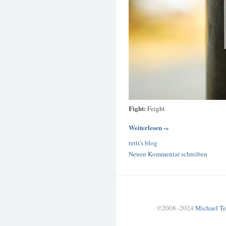
Fight:
Feight
Weiterlesen -»
tetti's blog
Neuen Kommentar schreiben
©2008–2024
Michael Te