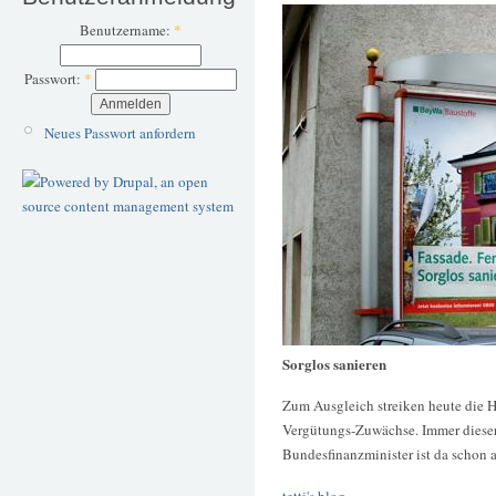
Benutzername:
*
Passwort:
*
Neues Passwort anfordern
Sorglos sanieren
Zum Ausgleich streiken heute die H
Vergütungs-Zuwächse. Immer dieser
Bundesfinanzminister ist da schon a
tetti's blog