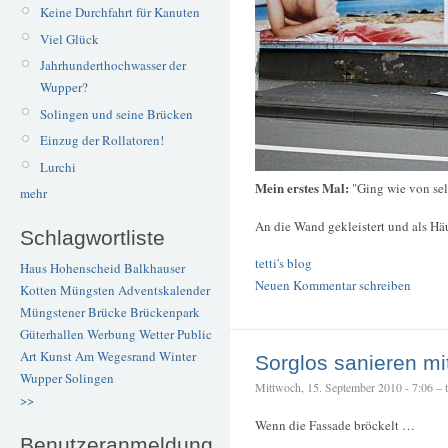
Keine Durchfahrt für Kanuten
Viel Glück
Jahrhunderthochwasser der
Wupper?
Solingen und seine Brücken
Einzug der Rollatoren!
Lurchi
Mein erstes Mal:
"Ging wie von sel
mehr
An die Wand gekleistert und als H
Schlagwortliste
tetti's blog
Haus Hohenscheid
Balkhauser
Neuen Kommentar schreiben
Kotten
Müngsten
Adventskalender
Müngstener Brücke
Brückenpark
Güterhallen
Werbung
Wetter
Public
Art
Kunst
Am Wegesrand
Winter
Sorglos sanieren m
Wupper
Solingen
Mittwoch, 15. September 2010 - 7:06 – te
>>
Wenn die Fassade bröckelt …
Benutzeranmeldung