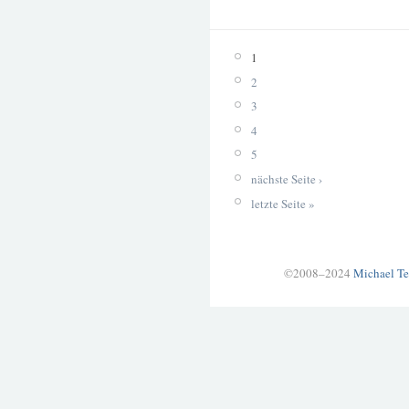
1
2
3
4
5
nächste Seite ›
letzte Seite »
©2008–2024
Michael Te