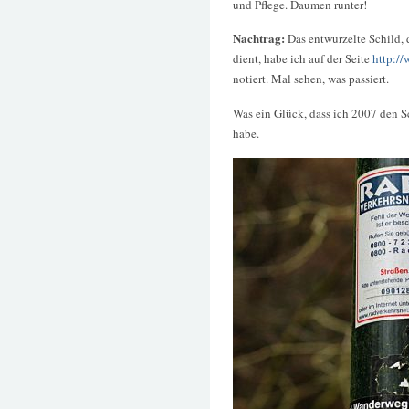
und Pflege. Daumen runter!
Nachtrag:
Das entwurzelte Schild,
dient, habe ich auf der Seite
http:/
notiert. Mal sehen, was passiert.
Was ein Glück, dass ich 2007 den S
habe.