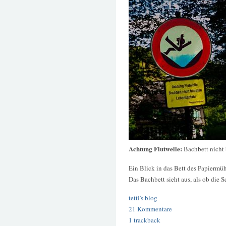
Achtung Flutwelle:
Bachbett nicht 
Ein Blick in das Bett des Papiermüh
Das Bachbett sieht aus, als ob die 
tetti's blog
21 Kommentare
1 trackback