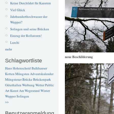
Keine Durchfahrt für Kanuten
Viel Glück
Jahrhunderthochwasser der
Wupper?
Solingen und seine Brücken
Einzug der Rollatoren!
Lurchi
mehr
neue Beschilderung
Schlagwortliste
Haus Hohenscheid
Balkhauser
Kotten
Müngsten
Adventskalender
Müngstener Brücke
Brückenpark
Güterhallen
Werbung
Wetter
Public
Art
Kunst
Am Wegesrand
Winter
Wupper
Solingen
>>
Benutzeranmeldung