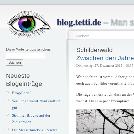
blog.tetti.de
– Man s
Startseite
Diese Website durchsuchen:
Schilderwald
Zwischen den Jahr
Donnerstag, 27. Dezember 2012 - 10:57 –
Neueste
Weihnachten ist vorbei, daher gibt 
Blogeinträge
euch auch Schilder vorenthalte, Pu
Blog-Ende?
Die Tage bemerkte ich, dass an de
Was lange währt, wird endlich
wächst. Hier ein paar Exemplare:
gut.
Strohner Brücke auf der
Zielgeraden
Die Messerbrücke zu Strohn