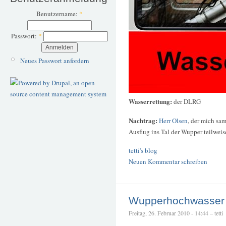
Benutzername:
*
Passwort:
*
Neues Passwort anfordern
Wasserrettung:
der DLRG
Nachtrag:
Herr Olsen
, der mich s
Ausflug ins Tal der Wupper teilweise
tetti's blog
Neuen Kommentar schreiben
Wupperhochwasser
Freitag, 26. Februar 2010 - 14:44 – tetti