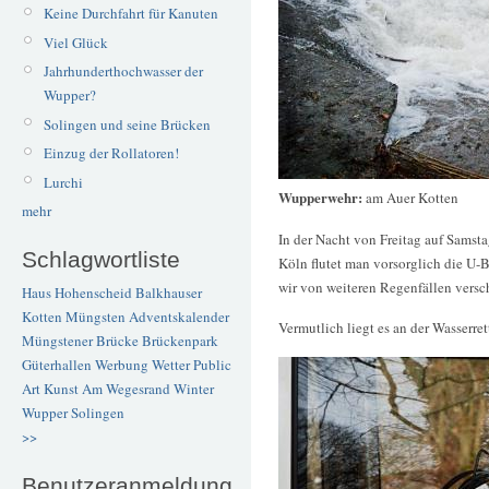
Keine Durchfahrt für Kanuten
Viel Glück
Jahrhunderthochwasser der
Wupper?
Solingen und seine Brücken
Einzug der Rollatoren!
Lurchi
Wupperwehr:
am Auer Kotten
mehr
In der Nacht von Freitag auf Samsta
Schlagwortliste
Köln flutet man vorsorglich die U-
wir von weiteren Regenfällen versc
Haus Hohenscheid
Balkhauser
Kotten
Müngsten
Adventskalender
Vermutlich liegt es an der Wasserre
Müngstener Brücke
Brückenpark
Güterhallen
Werbung
Wetter
Public
Art
Kunst
Am Wegesrand
Winter
Wupper
Solingen
>>
Benutzeranmeldung