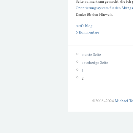
Seite aufmerksam gemacht, die ich 
Orientierungssystem für den Müng
Danke für den Hinweis.
tetti's blog
6 Kommentare
« erste Seite
‹ vorherige Seite
1
2
©2008–2024
Michael Te