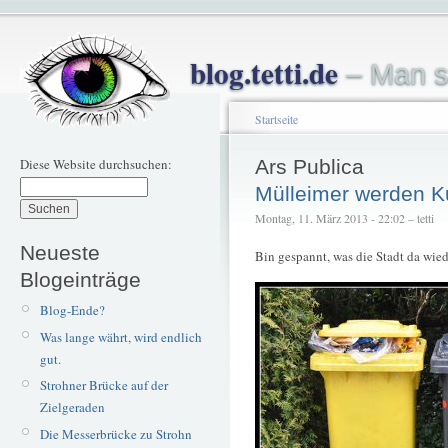
blog.tetti.de
– Man s
Startseite
Diese Website durchsuchen:
Ars Publica
Mülleimer werden K
Montag, 11. März 2013 - 22:02 – tetti
Neueste
Bin gespannt, was die Stadt da wied
Blogeinträge
Blog-Ende?
Was lange währt, wird endlich
gut.
Strohner Brücke auf der
Zielgeraden
Die Messerbrücke zu Strohn