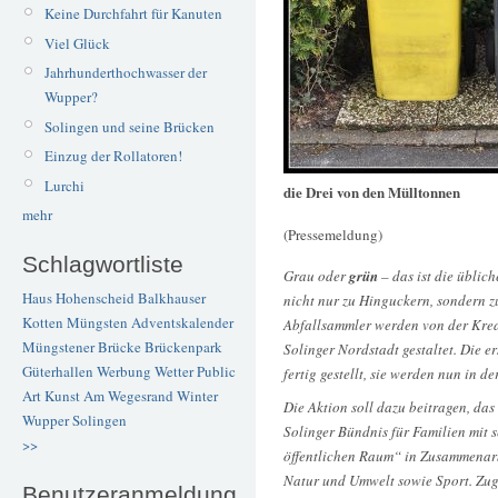
Keine Durchfahrt für Kanuten
Viel Glück
Jahrhunderthochwasser der
Wupper?
Solingen und seine Brücken
Einzug der Rollatoren!
Lurchi
die Drei von den Mülltonnen
mehr
(Pressemeldung)
Schlagwortliste
Grau oder
grün
– das ist die üblic
Haus Hohenscheid
Balkhauser
nicht nur zu Hinguckern, sondern z
Kotten
Müngsten
Adventskalender
Abfallsammler werden von der Krea
Müngstener Brücke
Brückenpark
Solinger Nordstadt gestaltet. Die e
Güterhallen
Werbung
Wetter
Public
fertig gestellt, sie werden nun in d
Art
Kunst
Am Wegesrand
Winter
Die Aktion soll dazu beitragen, das
Wupper
Solingen
Solinger Bündnis für Familien mit 
>>
öffentlichen Raum“ in Zusammenarb
Natur und Umwelt sowie Sport. Zugr
Benutzeranmeldung