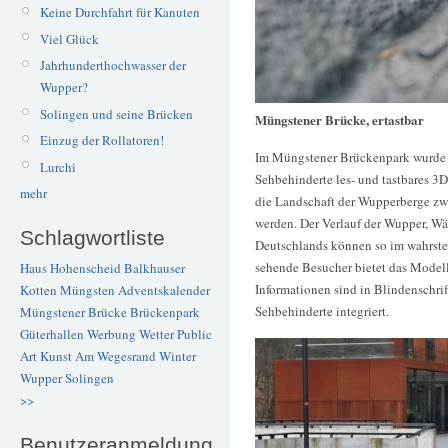
Keine Durchfahrt für Kanuten
Viel Glück
Jahrhunderthochwasser der
Wupper?
Solingen und seine Brücken
Müngstener Brücke, ertastbar
Einzug der Rollatoren!
Im Müngstener Brückenpark wurde 
Lurchi
Sehbehinderte les- und tastbares 3
mehr
die Landschaft der Wupperberge z
werden. Der Verlauf der Wupper, W
Schlagwortliste
Deutschlands können so im wahrsten
sehende Besucher bietet das Modell
Haus Hohenscheid
Balkhauser
Informationen sind in Blindenschrif
Kotten
Müngsten
Adventskalender
Sehbehinderte integriert.
Müngstener Brücke
Brückenpark
Güterhallen
Werbung
Wetter
Public
Art
Kunst
Am Wegesrand
Winter
Wupper
Solingen
>>
Benutzeranmeldung