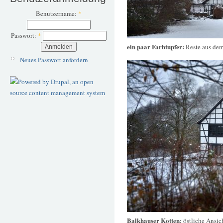
Benutzername:
*
Passwort:
*
ein paar Farbtupfer:
Reste aus de
Neues Passwort anfordern
Balkhauser Kotten:
östliche Ansi