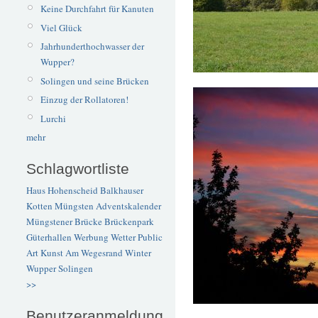
Keine Durchfahrt für Kanuten
Viel Glück
Jahrhunderthochwasser der
Wupper?
Solingen und seine Brücken
Einzug der Rollatoren!
Lurchi
mehr
Schlagwortliste
Haus Hohenscheid
Balkhauser
Kotten
Müngsten
Adventskalender
Müngstener Brücke
Brückenpark
Güterhallen
Werbung
Wetter
Public
Art
Kunst
Am Wegesrand
Winter
Wupper
Solingen
>>
Benutzeranmeldung