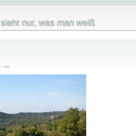
sieht nur, was man weiß
– tetti