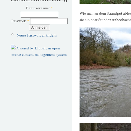
Benutzername:
*
Wie man an dem Strandgut ablese
sie ein paar Stunden unbeobachte
Passwort:
*
Neues Passwort anfordern