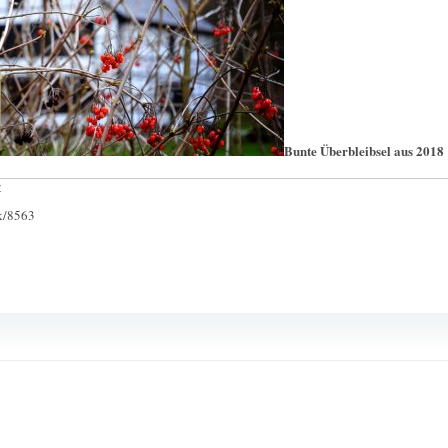
Bunte Überbleibsel aus 2018
:
ck/8563