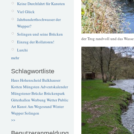
Keine Durchfahrt für Kanuten
Viel Glück
Jahrhunderthochwasser der
Wupper?
Solingen und seine Brücken
der Trog randvoll und das Wasser
Einzug der Rollatoren!
Lurchi
mehr
Schlagwortliste
Haus Hohenscheid
Balkhauser
Kotten
Müngsten
Adventskalender
Müngstener Brücke
Brückenpark
Güterhallen
Werbung
Wetter
Public
Art
Kunst
Am Wegesrand
Winter
Wupper
Solingen
>>
Benutzeranmeldung