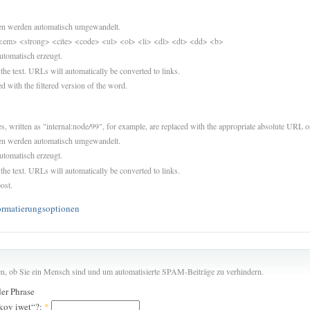
sen werden automatisch umgewandelt.
<em> <strong> <cite> <code> <ul> <ol> <li> <dl> <dt> <dd> <b>
utomatisch erzeugt.
 the text. URLs will automatically be converted to links.
d with the filtered version of the word.
es, written as "internal:node/99", for example, are replaced with the appropriate absolute URL or
sen werden automatisch umgewandelt.
utomatisch erzeugt.
 the text. URLs will automatically be converted to links.
ost.
ormatierungsoptionen
len, ob Sie ein Mensch sind und um automatisierte SPAM-Beiträge zu verhindern.
der Phrase
 kov iwet“?:
*