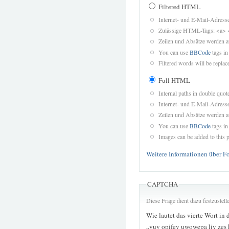
Filtered HTML
Internet- und E-Mail-Adres
Zulässige HTML-Tags: <a> 
Zeilen und Absätze werden a
You can use
BBCode
tags in
Filtered words will be replace
Full HTML
Internal paths in double quot
Internet- und E-Mail-Adres
Zeilen und Absätze werden a
You can use
BBCode
tags in
Images can be added to this p
Weitere Informationen über F
CAPTCHA
Diese Frage dient dazu festzustel
Wie lautet das vierte Wort in 
„vuv opifey uwowepa liy zes