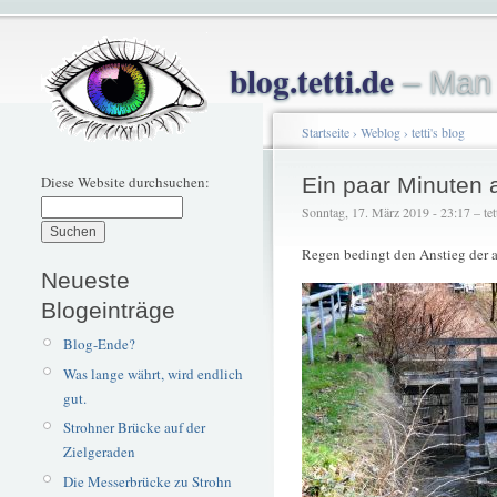
blog.tetti.de
– Man 
Startseite
›
Weblog
›
tetti's blog
Diese Website durchsuchen:
Ein paar Minuten 
Sonntag, 17. März 2019 - 23:17 – tet
Regen bedingt den Anstieg der 
Neueste
Blogeinträge
Blog-Ende?
Was lange währt, wird endlich
gut.
Strohner Brücke auf der
Zielgeraden
Die Messerbrücke zu Strohn