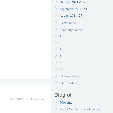
Oktober 2011
(23)
September 2011
(25)
August 2011
(27)
« erste Seite
‹ vorherige Seite
1
2
3
4
5
6
nächste Seite ›
Balkhauser Kotten
letzte Seite »
Wupper
Blogroll
18. März 2019 - 13:31 – Alesum
500beine
Armin Gerhardts Fototagebuch