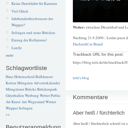
Keine Durchfahrt für Kanuten
Viel Glück
Jahrhunderthochwasser der
Wupper?
Wetter:
zwischen Düsseldorf und L
Solingen und seine Brücken
Nachtrag 21.9.2009:: Leider passt 
Einzug der Rollatoren!
Dachstuhl in Brand
Lurchi
Trackback URL for this post:
mehr
https://blog.tetti.de/de/trackback/
Schlagwortliste
Haus Hohenscheid
Balkhauser
tetti's blog
Kotten
Müngsten
Adventskalender
Müngstener Brücke
Brückenpark
Güterhallen
Werbung
Wetter
Public
Kommentare
Art
Kunst
Am Wegesrand
Winter
Wupper
Solingen
Aber heiß / fürchterlich
>>
Aber heiß / fürchterlich schwül ist e
Benutzeranmeldung