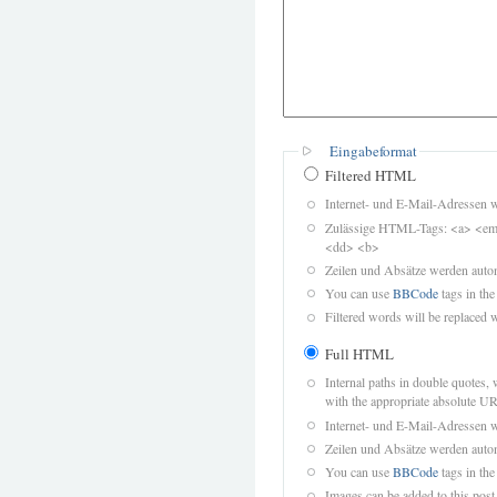
Eingabeformat
Filtered HTML
Internet- und E-Mail-Adressen 
Zulässige HTML-Tags: <a> <em>
<dd> <b>
Zeilen und Absätze werden autom
You can use
BBCode
tags in the
Filtered words will be replaced w
Full HTML
Internal paths in double quotes, 
with the appropriate absolute URL
Internet- und E-Mail-Adressen 
Zeilen und Absätze werden autom
You can use
BBCode
tags in the
Images can be added to this post