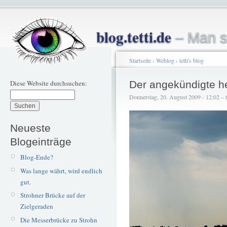
blog.tetti.de
– Man s
Startseite
›
Weblog
›
tetti's blog
Diese Website durchsuchen:
Der angekündigte h
Donnerstag, 20. August 2009 - 12:02 – te
Neueste
Blogeinträge
Blog-Ende?
Was lange währt, wird endlich
gut.
Strohner Brücke auf der
Zielgeraden
Die Messerbrücke zu Strohn