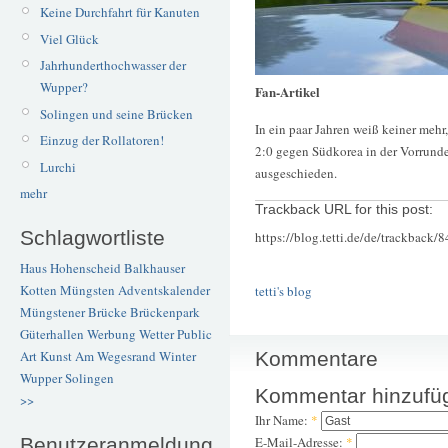
Keine Durchfahrt für Kanuten
Viel Glück
Jahrhunderthochwasser der
Wupper?
Fan-Artikel
Solingen und seine Brücken
In ein paar Jahren weiß keiner mehr
Einzug der Rollatoren!
2:0 gegen Südkorea in der Vorrunde
Lurchi
ausgeschieden.
mehr
Trackback URL for this post:
Schlagwortliste
https://blog.tetti.de/de/trackback/
Haus Hohenscheid
Balkhauser
Kotten
Müngsten
Adventskalender
tetti's blog
Müngstener Brücke
Brückenpark
Güterhallen
Werbung
Wetter
Public
Kommentare
Art
Kunst
Am Wegesrand
Winter
Wupper
Solingen
Kommentar hinzufü
>>
Ihr Name:
*
Benutzeranmeldung
E-Mail-Adresse:
*