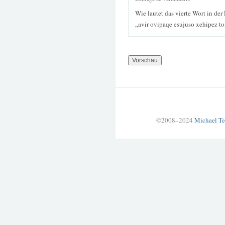
Wie lautet das vierte Wort in der
„avir ovipaqe esujuso xehipez t
©2008–2024
Michael Te