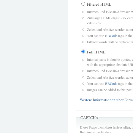
Filtered HTML
Internet- und E-Mail-Adressen 
Zulässige HTML-Tags: <a> <em>
<dd> <b>
Zeilen und Absätze werden autom
You can use
BBCode
tags in the
Filtered words will be replaced w
Full HTML
Internal paths in double quotes, 
with the appropriate absolute URL
Internet- und E-Mail-Adressen 
Zeilen und Absätze werden autom
You can use
BBCode
tags in the
Images can be added to this post
Weitere Informationen über Form
CAPTCHA
Diese Frage dient dazu festzustellen
Beiträge zu verhindern.