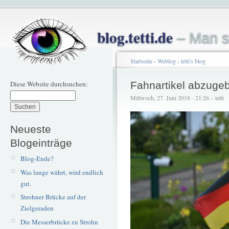
blog.tetti.de
– Man s
Startseite
›
Weblog
›
tetti's blog
Diese Website durchsuchen:
Fahnartikel abzuge
Mittwoch, 27. Juni 2018 - 21:26 – tetti
Neueste
Blogeinträge
Blog-Ende?
Was lange währt, wird endlich
gut.
Strohner Brücke auf der
Zielgeraden
Die Messerbrücke zu Strohn