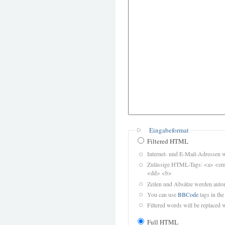
Eingabeformat
Filtered HTML
Internet- und E-Mail-Adressen 
Zulässige HTML-Tags: <a> <em>
<dd> <b>
Zeilen und Absätze werden autom
You can use
BBCode
tags in the
Filtered words will be replaced w
Full HTML