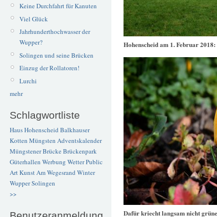
Keine Durchfahrt für Kanuten
Viel Glück
Jahrhunderthochwasser der
Wupper?
Hohenscheid am 1. Februar 2018:
Solingen und seine Brücken
Einzug der Rollatoren!
Lurchi
mehr
Schlagwortliste
Haus Hohenscheid
Balkhauser
Kotten
Müngsten
Adventskalender
Müngstener Brücke
Brückenpark
Güterhallen
Werbung
Wetter
Public
Art
Kunst
Am Wegesrand
Winter
Wupper
Solingen
>>
Dafür kriecht langsam nicht grün
Benutzeranmeldung