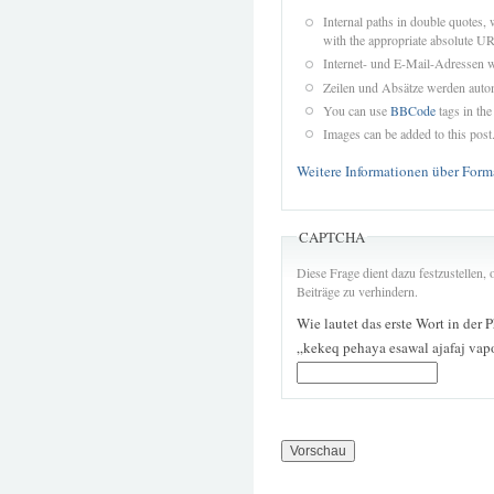
Internal paths in double quotes, 
with the appropriate absolute URL
Internet- und E-Mail-Adressen 
Zeilen und Absätze werden autom
You can use
BBCode
tags in the
Images can be added to this post
Weitere Informationen über Form
CAPTCHA
Diese Frage dient dazu festzustellen
Beiträge zu verhindern.
Wie lautet das erste Wort in der 
„kekeq pehaya esawal ajafaj v