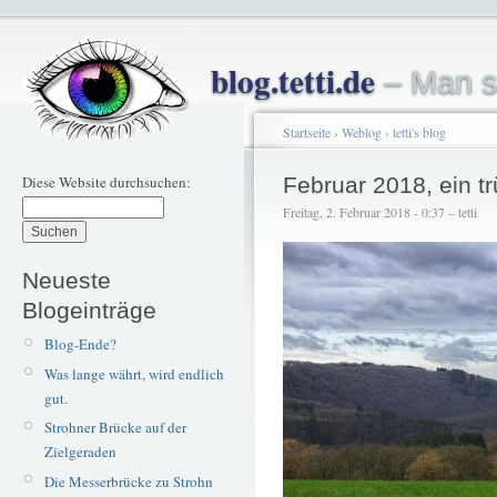
blog.tetti.de
– Man s
Startseite
›
Weblog
›
tetti's blog
Diese Website durchsuchen:
Februar 2018, ein tr
Freitag, 2. Februar 2018 - 0:37 – tetti
Neueste
Blogeinträge
Blog-Ende?
Was lange währt, wird endlich
gut.
Strohner Brücke auf der
Zielgeraden
Die Messerbrücke zu Strohn