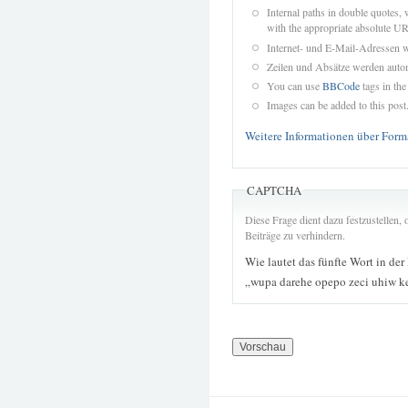
Internal paths in double quotes, 
with the appropriate absolute URL
Internet- und E-Mail-Adressen 
Zeilen und Absätze werden autom
You can use
BBCode
tags in the
Images can be added to this post
Weitere Informationen über Form
CAPTCHA
Diese Frage dient dazu festzustellen
Beiträge zu verhindern.
Wie lautet das fünfte Wort in der
„wupa darehe opepo zeci uhiw 