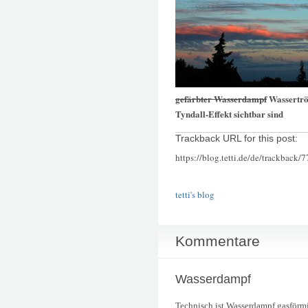
gefärbter Wasserdampf
Wassertröp
Tyndall-Effekt sichtbar sind
Trackback URL for this post:
https://blog.tetti.de/de/trackback/
tetti's blog
Kommentare
Wasserdampf
Technisch ist Wasserdampf gasförmi