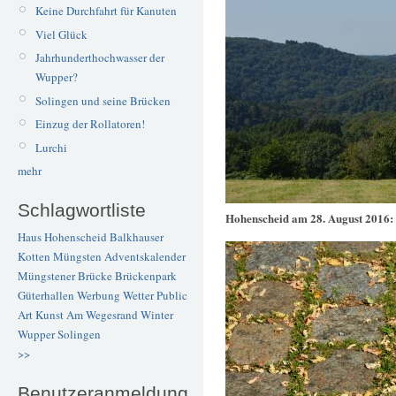
Keine Durchfahrt für Kanuten
Viel Glück
Jahrhunderthochwasser der
Wupper?
Solingen und seine Brücken
Einzug der Rollatoren!
Lurchi
mehr
Schlagwortliste
Hohenscheid am 28. August 2016:
Haus Hohenscheid
Balkhauser
Kotten
Müngsten
Adventskalender
Müngstener Brücke
Brückenpark
Güterhallen
Werbung
Wetter
Public
Art
Kunst
Am Wegesrand
Winter
Wupper
Solingen
>>
Benutzeranmeldung