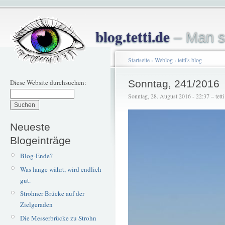
blog.tetti.de
– Man s
Startseite
›
Weblog
›
tetti's blog
Diese Website durchsuchen:
Sonntag, 241/2016
Sonntag, 28. August 2016 - 22:37 – tetti
Neueste
Blogeinträge
Blog-Ende?
Was lange währt, wird endlich
gut.
Strohner Brücke auf der
Zielgeraden
Die Messerbrücke zu Strohn