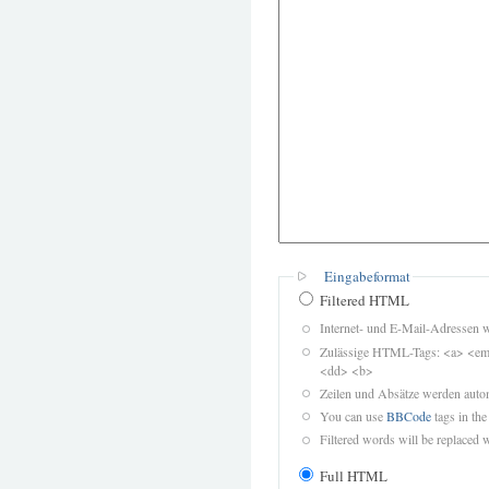
Eingabeformat
Filtered HTML
Internet- und E-Mail-Adressen 
Zulässige HTML-Tags: <a> <em>
<dd> <b>
Zeilen und Absätze werden autom
You can use
BBCode
tags in the
Filtered words will be replaced w
Full HTML