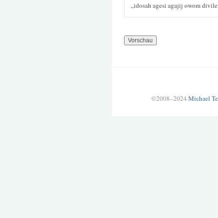
„idosah agesi agajij owom divil
©2008–2024
Michael Te