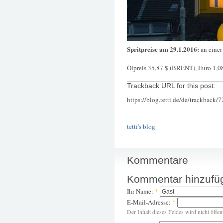
Spritpreise am 29.1.2016:
an einer
Ölpreis 35,87 $ (BRENT), Euro 1,0
Trackback URL for this post:
https://blog.tetti.de/de/trackback/
tetti's blog
Kommentare
Kommentar hinzufü
Ihr Name:
*
E-Mail-Adresse:
*
Der Inhalt dieses Feldes wird nicht öffen