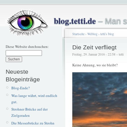
blog.tetti.de
– Man s
Startseite
›
Weblog
›
tetti's blog
Diese Website durchsuchen:
Die Zeit verfliegt
Freitag, 29. Januar 2016 - 22:58 – tetti
Keine Ahnung, wo sie bleibt?
Neueste
Blogeinträge
Blog-Ende?
Was lange währt, wird endlich
gut.
Strohner Brücke auf der
Zielgeraden
Die Messerbrücke zu Strohn