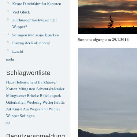
Keine Durchfahrt für Kanuten
Viel Glück
Jahrhunderthochwasser der
Wupper?
Solingen und seine Brücken
Sonnenaufgang am 29.1.2016
Einzug der Rollatoren!
Lurchi
mehr
Schlagwortliste
Haus Hohenscheid
Balkhauser
Kotten
Müngsten
Adventskalender
Müngstener Brücke
Brückenpark
Güterhallen
Werbung
Wetter
Public
Art
Kunst
Am Wegesrand
Winter
Wupper
Solingen
>>
Benutzeranmeldung