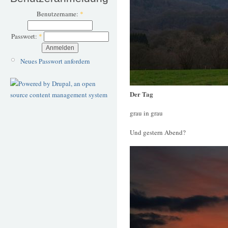
Benutzername:
*
Passwort:
*
Neues Passwort anfordern
Der Tag
grau in grau
Und gestern Abend?