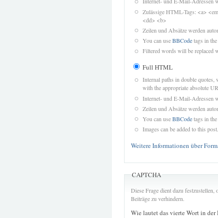
Internet- und E-Mail-Adressen 
Zulässige HTML-Tags: <a> <em>
<dd> <b>
Zeilen und Absätze werden autom
You can use
BBCode
tags in the
Filtered words will be replaced w
Full HTML
Internal paths in double quotes, 
with the appropriate absolute URL
Internet- und E-Mail-Adressen 
Zeilen und Absätze werden autom
You can use
BBCode
tags in the
Images can be added to this post
Weitere Informationen über Form
CAPTCHA
Diese Frage dient dazu festzustellen
Beiträge zu verhindern.
Wie lautet das vierte Wort in der