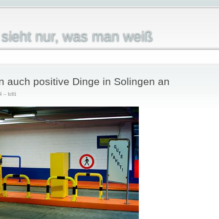
sieht nur, was man weiß
man auch positive Dinge in Solingen an
– tetti