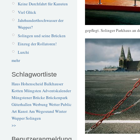
Keine Durchfahrt für Kanuten
Viel Glück
Jahrhunderthochwasser der
Wupper?
gepflegt. Solinger Parkhaus an d
Solingen und seine Brücken
Einzug der Rollatoren!
Lurchi
mehr
Schlagwortliste
Haus Hohenscheid
Balkhauser
Kotten
Müngsten
Adventskalender
Müngstener Brücke
Brückenpark
Güterhallen
Werbung
Wetter
Public
Art
Kunst
Am Wegesrand
Winter
Wupper
Solingen
>>
Benutzeranmeldung