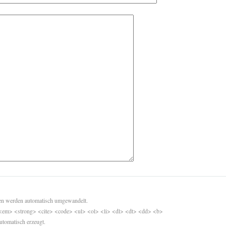
sen werden automatisch umgewandelt.
<em> <strong> <cite> <code> <ul> <ol> <li> <dl> <dt> <dd> <b>
utomatisch erzeugt.