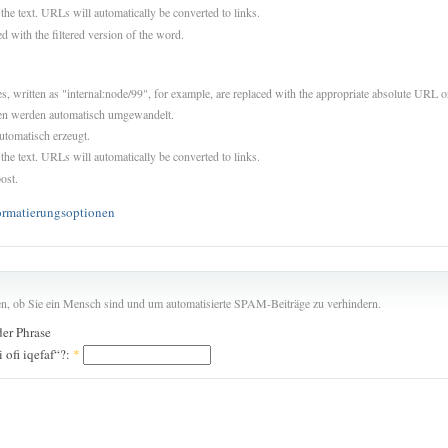
 the text. URLs will automatically be converted to links.
d with the filtered version of the word.
es, written as "internal:node/99", for example, are replaced with the appropriate absolute URL or
sen werden automatisch umgewandelt.
utomatisch erzeugt.
 the text. URLs will automatically be converted to links.
ost.
ormatierungsoptionen
len, ob Sie ein Mensch sind und um automatisierte SPAM-Beiträge zu verhindern.
der Phrase
 ofi iqefaf“?:
*