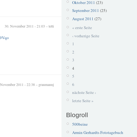
Oktober 2011
(23)
September 2011
(25)
August 2011
(27)
30. November 2011 - 21:03 – tetti
« erste Seite
‹ vorherige Seite
L9Vqo
1
2
3
4
5
6
 November 2011 - 22:38 – graumannj
nächste Seite ›
letzte Seite »
Blogroll
500beine
Armin Gerhardts Fototagebuch