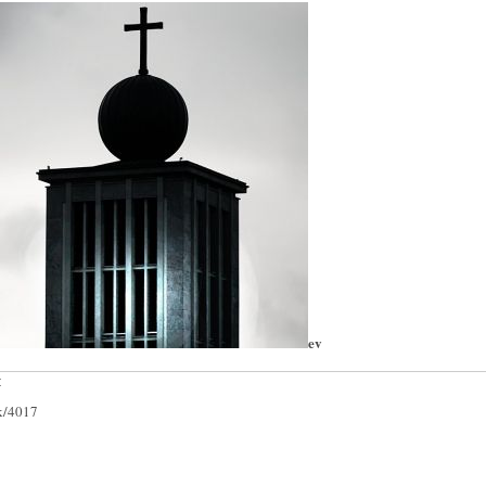
ev
:
ck/4017