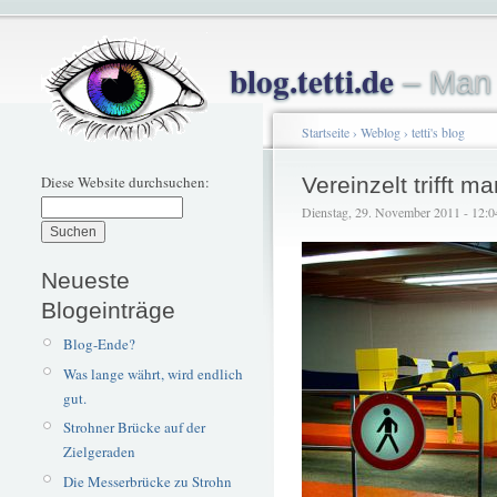
blog.tetti.de
– Man 
Startseite
›
Weblog
›
tetti's blog
Diese Website durchsuchen:
Vereinzelt trifft 
Dienstag, 29. November 2011 - 12:04 
Neueste
Blogeinträge
Blog-Ende?
Was lange währt, wird endlich
gut.
Strohner Brücke auf der
Zielgeraden
Die Messerbrücke zu Strohn