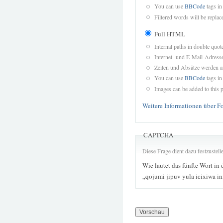
You can use
BBCode
tags in
Filtered words will be replace
Full HTML
Internal paths in double quot
Internet- und E-Mail-Adres
Zeilen und Absätze werden a
You can use
BBCode
tags in
Images can be added to this p
Weitere Informationen über F
CAPTCHA
Diese Frage dient dazu festzustel
Wie lautet das fünfte Wort in 
„qojumi jipuv yula icixiwa ini