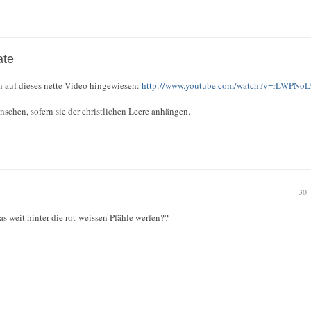
ate
n auf dieses nette Video hingewiesen:
http://www.youtube.com/watch?v=rLWPNo
schen, sofern sie der christlichen Leere anhängen.
30.
was weit hinter die rot-weissen Pfähle werfen??